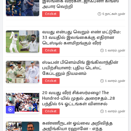
இலங்கை வீரர்கள்..ஜாஃப்னா கிங்ஸ்
அபார வெற்றி
Cricket
6 நாட்கள் முன்
வயது என்பது வெறும் எண் மட்டுமே:
33 வயதில் இலங்கைக்கு எதிரான
டெஸ்டில் களமிறங்கும் வீரர்
Cricket
1 வாரம் முன்
ஸ்டீபன் பிளெம்மிங் இங்கிலாந்தின்
பயிற்சியாளர்: புதிய டெஸ்ட்
கேப்டனும் நியமனம்
Cricket
1 வாரம் முன்
20 வயது வீரர் சிக்ஸர்மழை! The
Hundred-யில் முதல் அரைசதம்..28
பந்தில் 64 ஓட்டங்கள் விளாசல்
Cricket
1 வாரம் முன்
கண்ணீருடன் ஓய்வை அறிவித்த
அஜிங்கியா ரஹானே - எந்த