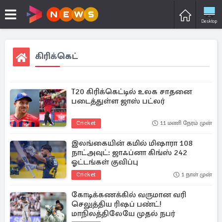
Desktop
கிரிக்கெட்
T20 கிரிக்கெட்டில் உலக சாதனை
படைத்துள்ள ஜாஸ் பட்லர்
Cricket
11 மணி நேரம் முன்
இலங்கையின் கமில் மிஷாரா 108
நாட்அவுட்: ஜாஃப்னா கிங்ஸ் 242
ஓட்டங்கள் குவிப்பு
Cricket
1 நாள் முன்
கோடிக்கணக்கில் வருமான வரி
செலுத்திய ரிஷப் பண்ட்!
மாநிலத்திலேயே முதல் நபர்