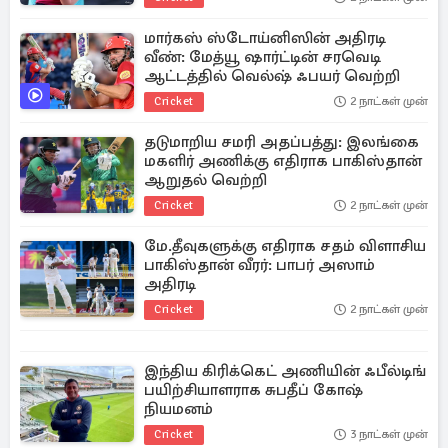
மார்கஸ் ஸ்டோய்னிஸின் அதிரடி
வீண்: மேத்யூ ஷார்ட்டின் சரவெடி
ஆட்டத்தில் வெல்ஷ் ஃபயர் வெற்றி
Cricket
2 நாட்கள் முன்
தடுமாறிய சமரி அதப்பத்து: இலங்கை
மகளிர் அணிக்கு எதிராக பாகிஸ்தான்
ஆறுதல் வெற்றி
Cricket
2 நாட்கள் முன்
மே.தீவுகளுக்கு எதிராக சதம் விளாசிய
பாகிஸ்தான் வீரர்: பாபர் அஸாம்
அதிரடி
Cricket
2 நாட்கள் முன்
இந்திய கிரிக்கெட் அணியின் ஃபீல்டிங்
பயிற்சியாளராக சுபதீப் கோஷ்
நியமனம்
Cricket
3 நாட்கள் முன்