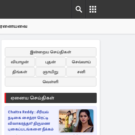
ஏனையவை
இன்றைய செய்திகள்
வியாழன்
புதன்
செவ்வாய்
திங்கள்
ஞாயிறு
சனி
வெள்ளி
ஏனைய செய்திகள்
Chaitra Reddy : சீரியல்
நடிகை சைத்ரா ரெட்டி
விவாகரத்தா? திருமண
புகைப்படங்களை நீக்கம்