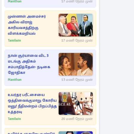
Manithan
17 மணி நேரம் முன்
முன்னாள் அமைச்சர்
அகில விராஜ்
காரியவசத்திற்கு
விளக்கமறியல்
Tamilwin
17 மணி நேரம் முன்
நான் சூர்யாவை விட 3
மடங்கு அதிகம்
சம்பாதித்தேன்- நடிகை
ஜோதிகா
Manithan
13 மணி நேரம் முன்
உயர்தர பரீட்சையை
ஒத்திவைக்குமாறு கோரிய
மனு! நீதிமன்றம் பிறப்பித்த
உத்தரவு
Tamilwin
20 மணி நேரம் முன்