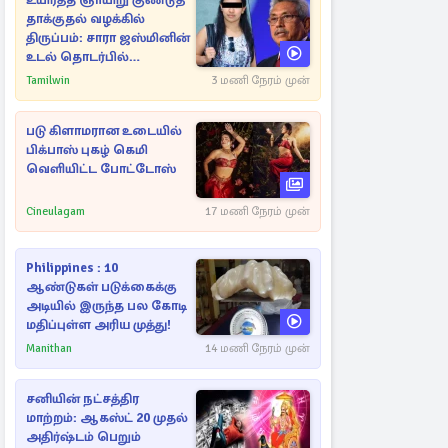
உயிர்த்த ஞாயிறு குண்டுத்
தாக்குதல் வழக்கில்
திருப்பம்: சாரா ஜஸ்மினின்
உடல் தொடர்பில்
நீதிமன்றத்தில் வெளியான
Tamilwin
3 மணி நேரம் முன்
அதிர்ச்சி தகவல்
படு கிளாமரான உடையில்
பிக்பாஸ் புகழ் கெமி
வெளியிட்ட போட்டோஸ்
Cineulagam
17 மணி நேரம் முன்
Philippines : 10
ஆண்டுகள் படுக்கைக்கு
அடியில் இருந்த பல கோடி
மதிப்புள்ள அரிய முத்து!
Manithan
14 மணி நேரம் முன்
சனியின் நட்சத்திர
மாற்றம்: ஆகஸ்ட் 20 முதல்
அதிர்ஷ்டம் பெறும்