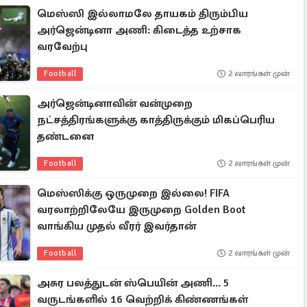
மெஸ்ஸி இல்லாமலே தாயகம் திரும்பிய
அர்ஜென்டினா அணி: கிடைத்த உற்சாக
வரவேற்பு
Football
2 வாரங்கள் முன்
அர்ஜென்டினாவின் வன்முறை
நட்சத்திரங்களுக்கு காத்திருக்கும் மிகப்பெரிய
தண்டனை
Football
2 வாரங்கள் முன்
மெஸ்ஸிக்கு ஒருமுறை இல்லை! FIFA
வரலாற்றிலேயே இருமுறை Golden Boot
வாங்கிய முதல் வீரர் இவர்தான்
Football
2 வாரங்கள் முன்
அசுர பலத்துடன் ஸ்பெயின் அணி... 5
வருடங்களில் 16 வெற்றிக் கிண்ணங்கள்