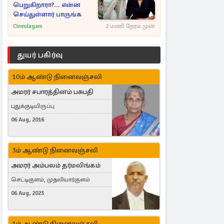
பெறுகிறாரா?... என்ன
செய்துள்ளார் பாருங்க
Cineulagam
2 மணி நேரம் முன்
துயர் பகிர்வு
10ம் ஆண்டு நினைவஞ்சலி
அமரர் சபாரத்தினம் பசுபதி
புதுக்குடியிருப்பு
06 Aug, 2016
3ம் ஆண்டு நினைவஞ்சலி
அமரர் அம்பலம் தர்மலிங்கம்
செட்டிகுளம், முதலியார்குளம்
06 Aug, 2023
1ம் ஆண்டு நினைவஞ்சலி