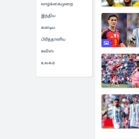
வாழ்க்கைமுறை
இந்திய
கனடிய
பிரித்தானிய
சுவிஸ்
உலகம்