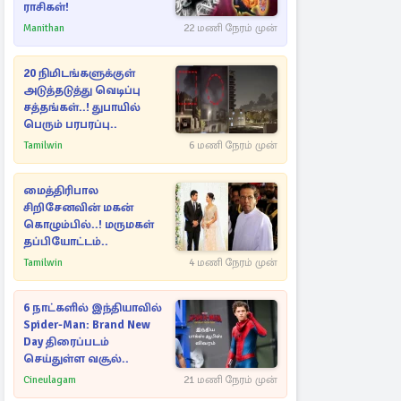
ராசிகள்!
Manithan
22 மணி நேரம் முன்
20 நிமிடங்களுக்குள்
அடுத்தடுத்து வெடிப்பு
சத்தங்கள்..! துபாயில்
பெரும் பரபரப்பு..
Tamilwin
6 மணி நேரம் முன்
மைத்திரிபால
சிறிசேனவின் மகன்
கொழும்பில்..! மருமகள்
தப்பியோட்டம்..
Tamilwin
4 மணி நேரம் முன்
6 நாட்களில் இந்தியாவில்
Spider-Man: Brand New
Day திரைப்படம்
செய்துள்ள வசூல்..
Cineulagam
21 மணி நேரம் முன்