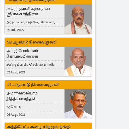
அமரர் ஞானி கந்தையா
ஸ்ரீபாலச்சந்திரன்
இருபாலை, உடுவில், பிரான்ஸ்,
France
21 Jul, 2025
5ம் ஆண்டு நினைவஞ்சலி
அமரர் பேரம்பலம்
கோபாலபிள்ளை
மண்கும்பான், சென்னை, India,
Cergy, France
02 Aug, 2021
15ம் ஆண்டு நினைவஞ்சலி
அமரர் வல்லிபுரம்
நித்தியானந்தன்
கரவெட்டி
06 Aug, 2011
அந்தியேட்டி அழைப்பிதழும், நன்றி