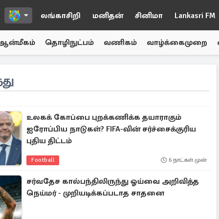
லங்காசிறி
மனிதன்
சினிமா
Lankasri FM
ஆன்மீகம்
தொழிநுட்பம்
வணிகம்
வாழ்க்கைமுறை
்து
உலகக் கோப்பை புறக்கணிக்க தயாராகும்
ஐரோப்பிய நாடுகள்? FIFA-வின் சர்ச்சைக்குரிய
புதிய திட்டம்
Football
6 நாட்கள் முன்
சர்வதேச கால்பந்திலிருந்து ஓய்வை அறிவித்த
நெய்மர் - முறியடிக்கப்படாத சாதனை