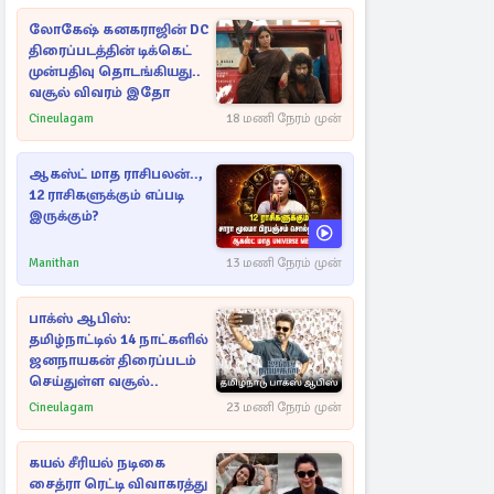
லோகேஷ் கனகராஜின் DC
திரைப்படத்தின் டிக்கெட்
முன்பதிவு தொடங்கியது..
வசூல் விவரம் இதோ
Cineulagam
18 மணி நேரம் முன்
ஆகஸ்ட் மாத ராசிபலன்..,
12 ராசிகளுக்கும் எப்படி
இருக்கும்?
Manithan
13 மணி நேரம் முன்
பாக்ஸ் ஆபிஸ்:
தமிழ்நாட்டில் 14 நாட்களில்
ஜனநாயகன் திரைப்படம்
செய்துள்ள வசூல்..
Cineulagam
23 மணி நேரம் முன்
கயல் சீரியல் நடிகை
சைத்ரா ரெட்டி விவாகரத்து