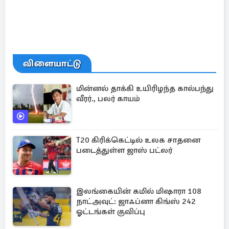
விளையாட்டு
மின்னல் தாக்கி உயிரிழந்த கால்பந்து
வீரர்., பலர் காயம்
T20 கிரிக்கெட்டில் உலக சாதனை
படைத்துள்ள ஜாஸ் பட்லர்
இலங்கையின் கமில் மிஷாரா 108
நாட்அவுட்: ஜாஃப்னா கிங்ஸ் 242
ஓட்டங்கள் குவிப்பு