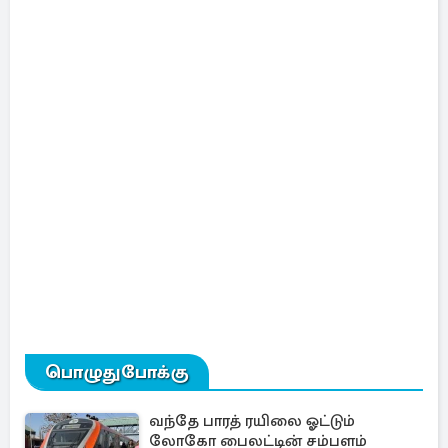
பொழுதுபோக்கு
வந்தே பாரத் ரயிலை ஓட்டும்
லோகோ பைலட்டின் சம்பளம்