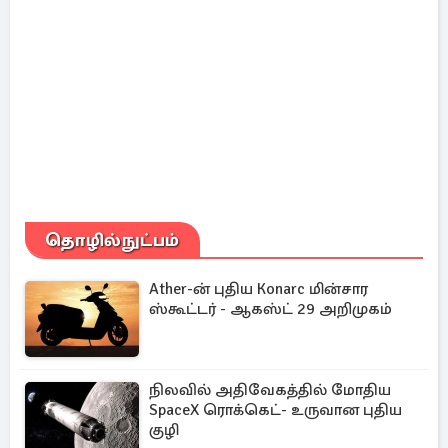
தொழில்நுட்பம்
Ather-ன் புதிய Konarc மின்சார
ஸ்கூட்டர் - ஆகஸ்ட் 29 அறிமுகம்
நிலவில் அதிவேகத்தில் மோதிய
SpaceX ரொக்கெட்- உருவான புதிய
குழி