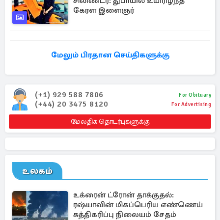
சிலிண்டர்: துபாயில் உயிரிழந்த
கேரள இளைஞர்
மேலும் பிரதான செய்திகளுக்கு
(+1) 929 588 7806
For Obituary
(+44) 20 3475 8120
For Advertising
மேலதிக தொடர்புகளுக்கு
உலகம்
உக்ரைன் ட்ரோன் தாக்குதல்:
ரஷ்யாவின் மிகப்பெரிய எண்ணெய்
சுத்திகரிப்பு நிலையம் சேதம்