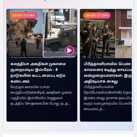
SHORT STORY
SHORT STORY
கலந்தியா அகதிகள் முகாமை
பிரித்தானியாவில் பெண்
சூறையாடிய இஸ்ரேல் : 8
காவலரை கடித்து காயப்படுத
நாடுகளின் கூட்டமைப்பு கடும்
வன்முறையாளர்கள்: இருவர
கண்டனம்
அதிரடியாக கைது
மேற்குக் கரையில் உள்ள
பிரித்தானியாவின்
கலந்தியா(Qalandiya) அகதிகள் முகாம்
நோர்போக்கில்(Norfolk) தொடர்ந்
பகுதியில் இஸ்ரேலிய ராணுவம்
இரண்டாவது நாளாக நடைபெற்ற
நடத்திய சோதனையின் போது நடத…
வரும் வன்முறையில் பொலிஸார
காயமடைந்…