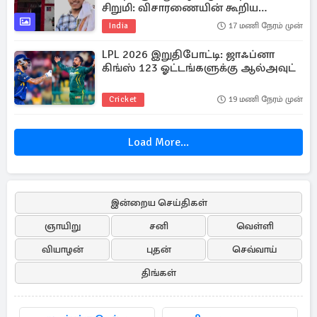
சிறுமி: விசாரணையின் கூறிய
காரணம்
India
17 மணி நேரம் முன்
LPL 2026 இறுதிபோட்டி: ஜாஃப்னா
கிங்ஸ் 123 ஓட்டங்களுக்கு ஆல்அவுட்
Cricket
19 மணி நேரம் முன்
Load More...
இன்றைய செய்திகள்
ஞாயிறு
சனி
வெள்ளி
வியாழன்
புதன்
செவ்வாய்
திங்கள்