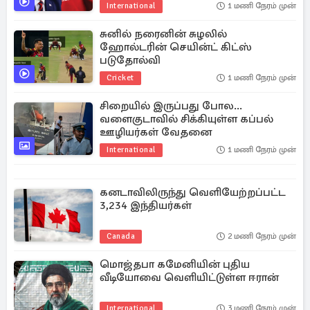
அமெரிக்கா
International
1 மணி நேரம் முன்
சுனில் நரைனின் சுழலில்
ஹோல்டரின் செயின்ட் கிட்ஸ்
படுதோல்வி
Cricket
1 மணி நேரம் முன்
சிறையில் இருப்பது போல...
வளைகுடாவில் சிக்கியுள்ள கப்பல்
ஊழியர்கள் வேதனை
International
1 மணி நேரம் முன்
கனடாவிலிருந்து வெளியேற்றப்பட்ட
3,234 இந்தியர்கள்
Canada
2 மணி நேரம் முன்
மொஜ்தபா கமேனியின் புதிய
வீடியோவை வெளியிட்டுள்ள ஈரான்
International
3 மணி நேரம் முன்