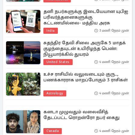
தனி நபர்களுக்கு இடையேயான யுபிஐ
பரிவர்த்தனைகளுக்கு
கட்டணமில்லை- மத்திய அரசு
India
3 மணி நேரம் முன்
சுதந்திர தேவி சிலை அருகே 5 மாதக்
குழந்தையுடன் உயிரிழந்த பெண்:
நியூயார்க்கில் துயரம்
United States
4 மணி நேரம் முன்
உச்ச ராசியில் வலுவடையும் குரு..,
பணக்காரராக மாறப்போகும் 3 ராசிகள்
Astrology
4 மணி நேரம் முன்
கனடா முழுவதும் வலைவீசித்
தேடப்பட்ட ரொறன்ரோ நபர் கைது
Canada
4 மணி நேரம் முன்