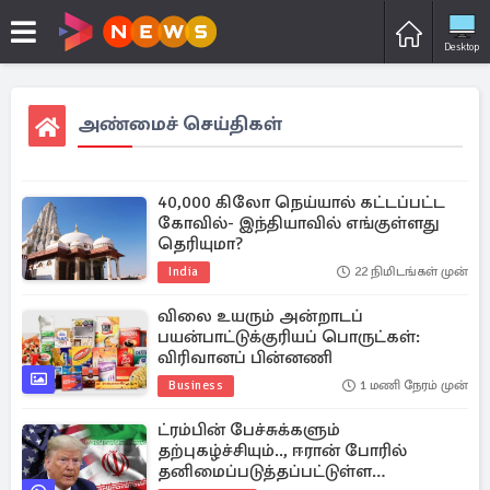
Desktop
அண்மைச் செய்திகள்
40,000 கிலோ நெய்யால் கட்டப்பட்ட
கோவில்- இந்தியாவில் எங்குள்ளது
தெரியுமா?
India
22 நிமிடங்கள் முன்
விலை உயரும் அன்றாடப்
பயன்பாட்டுக்குரியப் பொருட்கள்:
விரிவானப் பின்னணி
Business
1 மணி நேரம் முன்
ட்ரம்பின் பேச்சுக்களும்
தற்புகழ்ச்சியும்.., ஈரான் போரில்
தனிமைப்படுத்தப்பட்டுள்ள