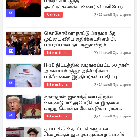
பரவும் காட்டுத்தீ:
ஆயிரக்கணக்கானோர் வெளியேற
உத்தரவு
Canada
11 மணி நேரம் முன்
கொசோவோ நாட்டு பிரதமர் மீது
முட்டை வீசிய எதிர்க்கட்சி எம் பி:
பரபரப்பான நாடாளுமன்றம்
International
11 மணி நேரம் முன்
H-1B திட்டத்தில் வழங்கப்பட்ட 60 நாள்
அவகாசம் ரத்து: அமெரிக்கா
பரிசீலனை: இந்தியர்கள் பாதிப்பு
International
14 மணி நேரம் முன்
ஹார்முஸ் ஜலசந்தியை திறக்க
வேண்டுமா? அமெரிக்கா இதனை
மாற்ற கொள்ள வேண்டும்: ஈரான்
திட்டவட்டம்
International
15 மணி நேரம் முன்
துப்பாக்கி தோட்டாக்களுடன்
சிறைக்குள் நுழைய முயன்ற பள்ளிச்