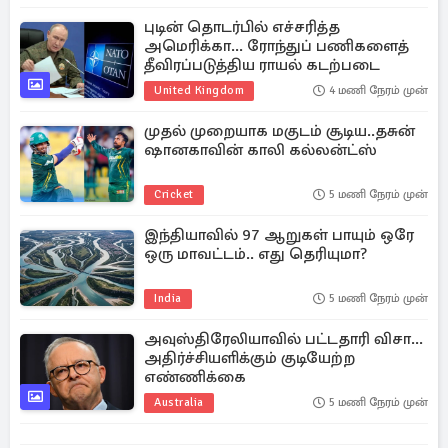
புடின் தொடர்பில் எச்சரித்த
அமெரிக்கா... ரோந்துப் பணிகளைத்
தீவிரப்படுத்திய ராயல் கடற்படை
United Kingdom
4 மணி நேரம் முன்
முதல் முறையாக மகுடம் சூடிய..தசுன்
ஷானகாவின் காலி கல்லன்ட்ஸ்
Cricket
5 மணி நேரம் முன்
இந்தியாவில் 97 ஆறுகள் பாயும் ஒரே
ஒரு மாவட்டம்.. எது தெரியுமா?
India
5 மணி நேரம் முன்
அவுஸ்திரேலியாவில் பட்டதாரி விசா...
அதிர்ச்சியளிக்கும் குடியேற்ற
எண்ணிக்கை
Australia
5 மணி நேரம் முன்