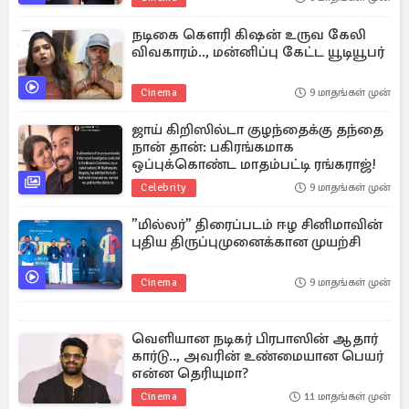
நடிகை கௌரி கிஷன் உருவ கேலி
விவகாரம்.., மன்னிப்பு கேட்ட யூடியூபர்
Cinema
9 மாதங்கள் முன்
ஜாய் கிறிஸில்டா குழந்தைக்கு தந்தை
நான் தான்: பகிரங்கமாக
ஒப்புக்கொண்ட மாதம்பட்டி ரங்கராஜ்!
Celebrity
9 மாதங்கள் முன்
”மில்லர்” திரைப்படம் ஈழ சினிமாவின்
புதிய திருப்புமுனைக்கான முயற்சி
Cinema
9 மாதங்கள் முன்
வெளியான நடிகர் பிரபாஸின் ஆதார்
கார்டு.., அவரின் உண்மையான பெயர்
என்ன தெரியுமா?
Cinema
11 மாதங்கள் முன்