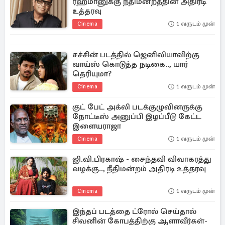
ரஹ்மானுக்கு நீதிமன்றத்தின் அதிரடி
உத்தரவு
Cinema
1 வருடம் முன்
சச்சின் படத்தில் ஜெனிலியாவிற்கு
வாய்ஸ் கொடுத்த நடிகை.., யார்
தெரியுமா?
Cinema
1 வருடம் முன்
குட் பேட் அக்லி படக்குழுவினருக்கு
நோட்டீஸ் அனுப்பி இழப்பீடு கேட்ட
இளையராஜா
Cinema
1 வருடம் முன்
ஜி.வி.பிரகாஷ் - சைந்தவி விவாகரத்து
வழக்கு.., நீதிமன்றம் அதிரடி உத்தரவு
Cinema
1 வருடம் முன்
இந்தப் படத்தை ட்ரோல் செய்தால்
சிவனின் கோபத்திற்கு ஆளாவீர்கள்-