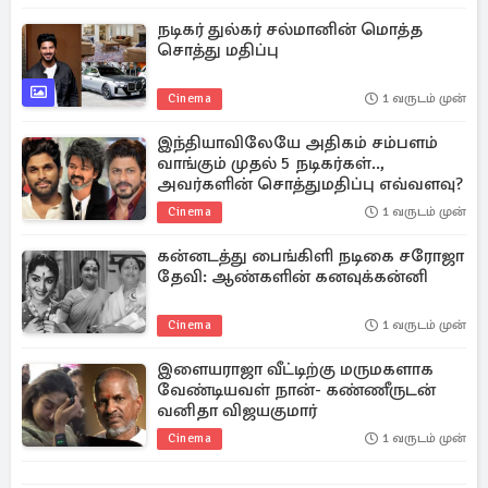
நடிகர் துல்கர் சல்மானின் மொத்த
சொத்து மதிப்பு
Cinema
1 வருடம் முன்
இந்தியாவிலேயே அதிகம் சம்பளம்
வாங்கும் முதல் 5 நடிகர்கள்..,
அவர்களின் சொத்துமதிப்பு எவ்வளவு?
Cinema
1 வருடம் முன்
கன்னடத்து பைங்கிளி நடிகை சரோஜா
தேவி: ஆண்களின் கனவுக்கன்னி
Cinema
1 வருடம் முன்
இளையராஜா வீட்டிற்கு மருமகளாக
வேண்டியவள் நான்- கண்ணீருடன்
வனிதா விஜயகுமார்
Cinema
1 வருடம் முன்