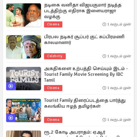
நடிகை வனிதா விஜயகுமார் நடித்த
படத்திற்கு எதிராக இளையராஜா
வழக்கு
Cinema
1 வருடம் முன்
பிரபல நடிகர் சூப்பர் குட் சுப்பிரமணி
காலமானார்
Celebrity
1 வருடம் முன்
அகதிகளை உற்பத்தி செய்யும் இடம் -
Tourist Family Movie Screening By IBC
Tamil
Cinema
1 வருடம் முன்
Tourist Family திரைப்படத்தை பார்த்து
கலங்கிய ஈழத் தமிழர்கள்
Cinema
1 வருடம் முன்
ரூ.2 கோடி அபராதம்: ஏஆர்