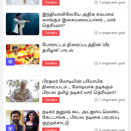
Cinema
3 மாதங்கள் முன்
இந்தியாவிலேயே அதிக சம்பளம்
வாங்கும் இசையமைப்பாளர்.., யார்
தெரியுமா?
Cinema
4 மாதங்கள் முன்
போராட்டம் திரைப்படத்தின் 'வீர
தமிழன்' பாடல்
Cinema
6 மாதங்கள் முன்
பிரதமர் மோடியின் பயோபிக்
திரைப்படம்.., மோடியாக நடிக்கும்
பிரபல தமிழ் நடிகர் யார் தெரியுமா?
Cinema
7 மாதங்கள் முன்
நடிகர் தனுஷ் கூட அட்ஜஸ்ட்மெண்ட்
கேட்டாங்க.., பிரபல நடிகை பரபரப்பு
குற்றச்சாட்டு
Cinema
8 மாதங்கள் முன்