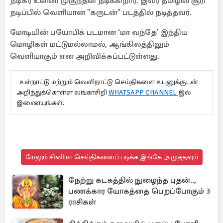
நடிகர் உன்னி முகுந்தன் நடிக்கிறார். இவர் தமிழில் சூரி
நடிப்பில் வெளியான "கருடன்" படத்தில் நடித்தவர்.
மோடியின் பயோபிக் படமான ‘மா வந்தே’ இந்திய
மொழிகள் மட்டுமல்லாமல், ஆங்கிலத்திலும்
வெளியாகும் என அறிவிக்கப்பட்டுள்ளது.
உள்நாட்டு மற்றும் வெளிநாட்டு செய்திகளை உடனுக்குடன்
அறிந்துக்கொள்ள லங்காசிறி
WHATSAPP CHANNEL
இல்
இணையுங்கள்.
மேலும் சினிமா செய்திகளைப் படிக்க இங்கே அழுத்தவும்
நேற்று கடகத்தில் நுழைந்த புதன்..,
பணக்கார யோகத்தை பெறப்போகும் 3
ராசிகள்