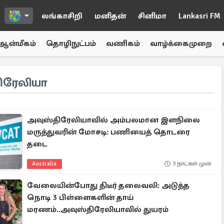
லங்காசிறி
மனிதன்
சினிமா
Lankasri FM
ஆன்மீகம்
தொழிநுட்பம்
வணிகம்
வாழ்க்கைமுறை
ரேலியா
அவுஸ்திரேலியாவில் அம்பலமான இளநிலை
மருத்துவரின் மோசடி: பணியைத் தொடரை
தடை
Australia
3 நாட்கள் முன்
வேலையின்போது திடீர் தலைவலி: அடுத்த
நொடி 3 பிள்ளைகளின் தாய்
மரணம்..அவுஸ்திரேலியாவில் துயரம்