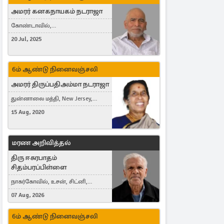
அமரர் கனகநாயகம் நடராஜா
கோண்டாவில்,
புன்னாலைக்கட்டுவன், சவுதி
20 Jul, 2025
அரேபியா, Saudi Arabia, ஜேர்மனி,
Germany, Brampton, Canada
6ம் ஆண்டு நினைவஞ்சலி
அமரர் திருப்பதிஅம்மா நடராஜா
துன்னாலை மத்தி, New Jersey,
United States, Toronto, Canada
15 Aug, 2020
மரண அறிவித்தல்
திரு ஈசுரபாதம்
சிதம்பரப்பிள்ளை
நாகர்கோவில், உசன், சிட்னி,
Australia
07 Aug, 2026
6ம் ஆண்டு நினைவஞ்சலி