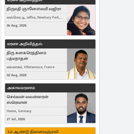
திருமதி ஞானேஸ்வரி வஜிரா
வல்வெட்டி, Jaffna, Newbury Park,
United Kingdom
04 Aug, 2026
மரண அறிவித்தல்
திரு கனகரெத்தினம்
பத்மநாதன்
மல்லாகம், Villetaneuse, France
02 Aug, 2026
அகாலமரணம்
செல்வன் வலன்ரைன்
ஸ்ரெவான்
Hamm, Germany
27 Jul, 2026
1ம் ஆண்டு நினைவஞ்சலி