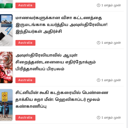
Australia
1 மாதம் முன்
மாணவர்களுக்கான விசா கட்டணத்தை
இருமடங்காக உயர்த்திய அவுஸ்திரேலியா!
இந்தியர்கள் அதிர்ச்சி
Australia
1 மாதம் முன்
அவுஸ்திரேலியாவில் ஆயுள்
சிறைத்தண்டனையை எதிர்நோக்கும்
பிரித்தானியப் பிரபலம்
Australia
1 மாதம் முன்
சிட்னியின் கூகி கடற்கரையில் பெண்ணை
தாக்கிய சுறா மீன்: ஹெலிகாப்டர் மூலம்
கண்காணிப்பு
Australia
1 மாதம் முன்