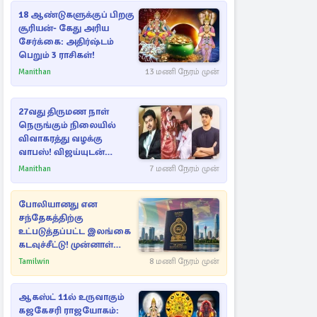
18 ஆண்டுகளுக்குப் பிறகு
சூரியன்- கேது அரிய
சேர்க்கை: அதிர்ஷ்டம்
பெறும் 3 ராசிகள்!
Manithan
13 மணி நேரம் முன்
27வது திருமண நாள்
நெருங்கும் நிலையில்
விவாகரத்து வழக்கு
வாபஸ்! விஜய்யுடன்
மீண்டும் இணைவாரா?
Manithan
7 மணி நேரம் முன்
போலியானது என
சந்தேகத்திற்கு
உட்படுத்தப்பட்ட இலங்கை
கடவுச்சீட்டு! முன்னாள்
எம்.பிக்கு
Tamilwin
8 மணி நேரம் முன்
பிரித்தானியாவில் ஏற்பட்ட
சிக்கல்
ஆகஸ்ட் 11ல் உருவாகும்
கஜகேசரி ராஜயோகம்: