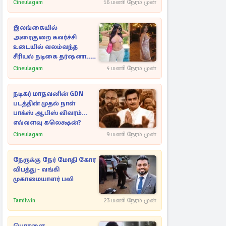
Cineulagam
16 மணி நேரம் முன்
இலங்கையில்
அரைகுறை கவர்ச்சி
உடையில் வலம்வந்த
சீரியல் நடிகை தர்ஷனா...
அவரே வெளியிட்ட
Cineulagam
4 மணி நேரம் முன்
வீடியோ
நடிகர் மாதவனின் GDN
படத்தின் முதல் நாள்
பாக்ஸ் ஆபிஸ் விவரம்...
எவ்வளவு கலெக்ஷன்?
Cineulagam
9 மணி நேரம் முன்
நேருக்கு நேர் மோதி கோர
விபத்து - வங்கி
முகாமையாளர் பலி
Tamilwin
23 மணி நேரம் முன்