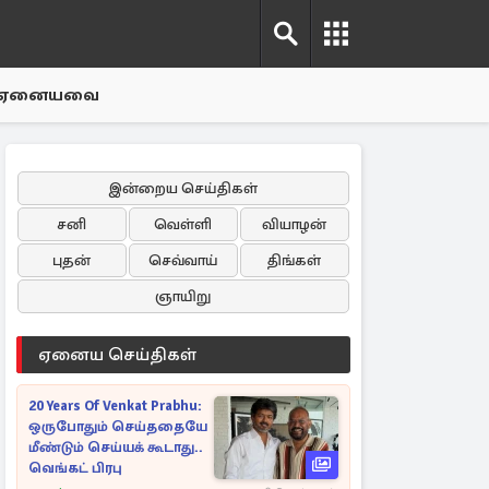
ஏனையவை
இன்றைய செய்திகள்
சனி
வெள்ளி
வியாழன்
புதன்
செவ்வாய்
திங்கள்
ஞாயிறு
ஏனைய செய்திகள்
20 Years Of Venkat Prabhu:
ஒருபோதும் செய்ததையே
மீண்டும் செய்யக் கூடாது..
வெங்கட் பிரபு