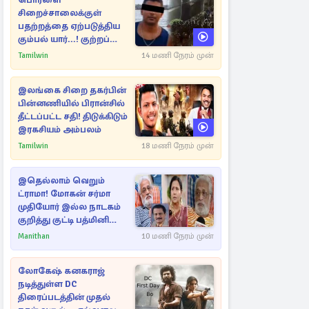
பொரளை
சிறைச்சாலைக்குள்
பதற்றத்தை ஏற்படுத்திய
கும்பல் யார்...! குற்றப்
பின்னணி தொடர்பில்
Tamilwin
14 மணி நேரம் முன்
அதிர்ச்சித் தகவல்கள்
இலங்கை சிறை தகர்பின்
பின்னணியில் பிரான்சில்
தீட்டப்பட்ட சதி! திடுக்கிடும்
இரகசியம் அம்பலம்
Tamilwin
18 மணி நேரம் முன்
இதெல்லாம் வெறும்
ட்ராமா! மோகன் சர்மா
முதியோர் இல்ல நாடகம்
குறித்து குட்டி பத்மினி
பரபரப்பு பேட்டி
Manithan
10 மணி நேரம் முன்
லோகேஷ் கனகராஜ்
நடித்துள்ள DC
திரைப்படத்தின் முதல்