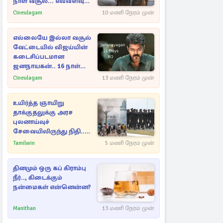
நாள் வசூல்... எவ்வளவு
தெரியுமா?
Cineulagam
10 மணி நேரம் முன்
எல்லையே இல்லா வசூல்
வேட்டையில் விஜய்யின்
கடைசிப்படமான
ஜனநாயகன்.. 16 நாள்
பாக்ஸ் ஆபிஸ்
Cineulagam
13 மணி நேரம் முன்
உயிர்த்த ஞாயிறு
தாக்குதலுக்கு அரச
புலனாய்வுச்
சேவையிலிருந்து நிதி..
வெளியான அதிர்ச்சி
Tamilwin
5 மணி நேரம் முன்
தகவல்!
தினமும் ஒரு கப் கிராம்பு
நீர்.., கிடைக்கும்
நன்மைகள் என்னென்ன?
Manithan
13 மணி நேரம் முன்