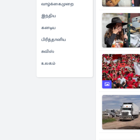
வாழ்க்கைமுறை
இந்திய
கனடிய
பிரித்தானிய
சுவிஸ்
உலகம்