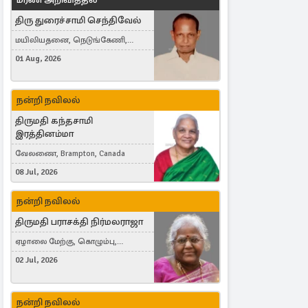
திரு துரைச்சாமி செந்திவேல்
மயிலியதனை, நெடுங்கேணி,
கம்பர்மலை
01 Aug, 2026
நன்றி நவிலல்
திருமதி கந்தசாமி
இரத்தினம்மா
வேலணை, Brampton, Canada
08 Jul, 2026
நன்றி நவிலல்
திருமதி பராசக்தி நிர்மலராஜா
ஏழாலை மேற்கு, கொழும்பு,
தங்காலை, London, United Kingdom
02 Jul, 2026
நன்றி நவிலல்