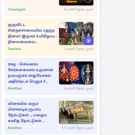
Cineulagam
3 மணி நேரம் முன்
குருவிட்ட
சிறைச்சாலையில் பதற்ற
நிலை! இருவர் உயிரிழப்பு -
நிலைமையை
கட்டுப்படுத்த பொலிஸார்
Tamilwin
7 மணி நேரம் முன்
கண்ணீர்புகை பிரயோகம்
ராகு - செவ்வாய்
சேர்க்கையால் உருவான
நவபஞ்சம ராஜயோகம்:
அதிர்ஷ்டம் பெறும் 3
ராசிகள்!
Manithan
6 மணி நேரம் முன்
விரைவில் வரும்
பிளாஸ்டிக் ரூபாய்
நோட்டுகள்.., பழைய
காகித நோட்டுகள்
செல்லுமா?
Manithan
17 மணி நேரம் முன்