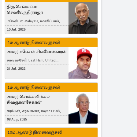
திரு செல்லப்பா
செல்வேந்திரராஜா
மலேசியா, Malaysia, மானிப்பாய்,
Duisburg, Germany, London, United
10 Jul, 2026
Kingdom
4ம் ஆண்டு நினைவஞ்சலி
அமரர் சபேசன் சிவனேஸ்வரன்
சாவகச்சேரி, East Ham, United
Kingdom
24 Jul, 2022
1ம் ஆண்டு நினைவஞ்சலி
அமரர் சொக்கலிங்கம்
சிவஞானசேகரன்
கரம்பன், சரவணை, Raynes Park,
London, United Kingdom
08 Aug, 2025
10ம் ஆண்டு நினைவஞ்சலி