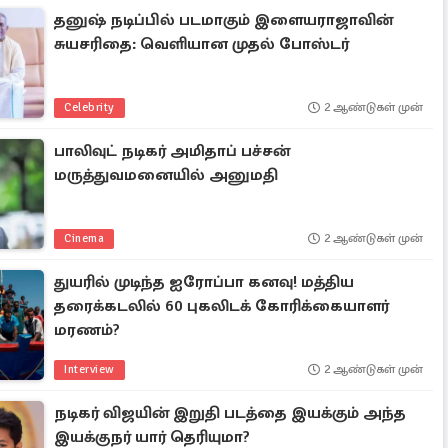
தனுஷ் நடிப்பில் படமாகும் இளையராஜாவின்
சுயசரிதை: வெளியான முதல் போஸ்டர்
Celebrity
2 ஆண்டுகள் முன்
பாலிவுட் நடிகர் அமிதாப் பச்சன்
மருத்துவமனையில் அனுமதி
Cinema
2 ஆண்டுகள் முன்
துயரில் முடிந்த ஐரோப்பா கனவு! மத்திய
தரைக்கடலில் 60 புகலிடக் கோரிக்கையாளர்
மரணம்?
Interview
2 ஆண்டுகள் முன்
நடிகர் விஜயின் இறுதி படத்தை இயக்கும் அந்த
இயக்குநர் யார் தெரியுமா?