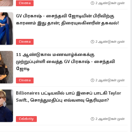
Cinema
2 ஆண்டுகள் முன்
GV பிரகாஷ் - சைந்தவி ஜோடியின் பிரிவிற்கு
காரணம் இது தான்; திரையுலகினரின் தகவல்!
Cinema
2 ஆண்டுகள் முன்
11 ஆண்டுகால மணவாழ்க்கைக்கு
முற்றுப்புள்ளி வைத்த GV பிரகாஷ் - சைந்தவி
ஜோடி
Cinema
2 ஆண்டுகள் முன்
Billionaires பட்டியலில் பாப் இசைப் பாடகி Taylor
Swift., சொத்துமதிப்பு எவ்வளவு தெரியுமா?
Celebrity
2 ஆண்டுகள் முன்