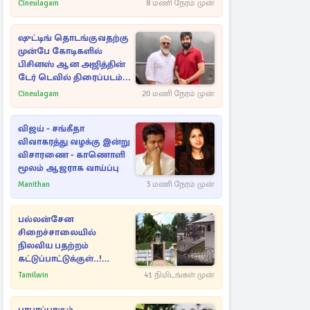
Cineulagam
8 மணி நேரம் முன்
ஷுட்டிங் தொடங்குவதற்கு
முன்பே கோடிகளில்
பிசினஸ் ஆன அஜித்தின்
டேர் டெவில் திரைப்படம்...
Cineulagam
20 மணி நேரம் முன்
விஜய் - சங்கீதா
விவாகரத்து வழக்கு இன்று
விசாரணை - காணொளி
மூலம் ஆஜராக வாய்ப்பு
Manithan
3 மணி நேரம் முன்
பல்லன்சேன
சிறைச்சாலையில்
நிலவிய பதற்றம்
கட்டுப்பாட்டுக்குள்..!
அதிரடியாக களமிறங்கிய
Tamilwin
41 நிமிடங்கள் முன்
அதிகாரிகள்