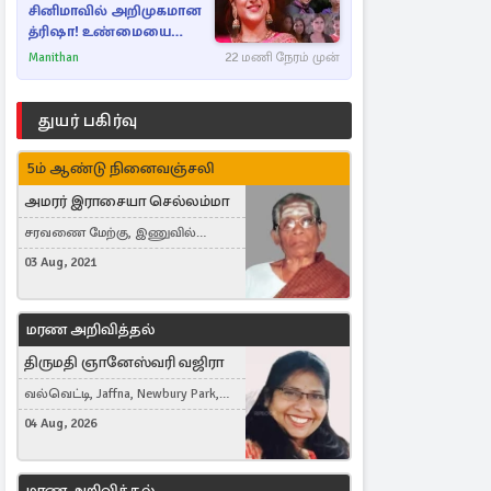
சினிமாவில் அறிமுகமான
த்ரிஷா! உண்மையை
பகிர்ந்த இயக்குநர் பிரவீன்
Manithan
22 மணி நேரம் முன்
காந்தி
துயர் பகிர்வு
5ம் ஆண்டு நினைவஞ்சலி
அமரர் இராசையா செல்லம்மா
சரவணை மேற்கு, இணுவில்
கிழக்கு
03 Aug, 2021
மரண அறிவித்தல்
திருமதி ஞானேஸ்வரி வஜிரா
வல்வெட்டி, Jaffna, Newbury Park,
United Kingdom
04 Aug, 2026
மரண அறிவித்தல்