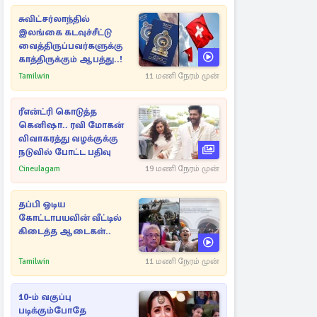
சுவிட்சர்லாந்தில்
இலங்கை கடவுச்சீட்டு
வைத்திருப்பவர்களுக்கு
காத்திருக்கும் ஆபத்து..!
Tamilwin
11 மணி நேரம் முன்
ரீஎன்ட்ரி கொடுத்த
கெனிஷா.. ரவி மோகன்
விவாகரத்து வழக்குக்கு
நடுவில் போட்ட பதிவு
Cineulagam
19 மணி நேரம் முன்
தப்பி ஓடிய
கோட்டாபயவின் வீட்டில்
கிடைத்த ஆடைகள்..
Tamilwin
11 மணி நேரம் முன்
10-ம் வகுப்பு
படிக்கும்போதே