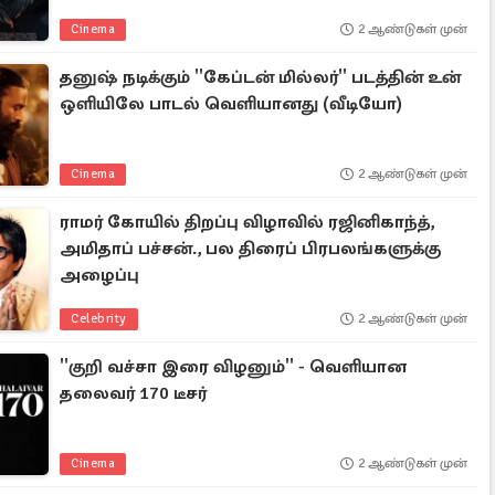
Cinema
2 ஆண்டுகள் முன்
தனுஷ் நடிக்கும் ''கேப்டன் மில்லர்'' படத்தின் உன்
ஒளியிலே பாடல் வெளியானது (வீடியோ)
Cinema
2 ஆண்டுகள் முன்
ராமர் கோயில் திறப்பு விழாவில் ரஜினிகாந்த்,
அமிதாப் பச்சன்., பல திரைப் பிரபலங்களுக்கு
அழைப்பு
Celebrity
2 ஆண்டுகள் முன்
''குறி வச்சா இரை விழனும்'' - வெளியான
தலைவர் 170 டீசர்
Cinema
2 ஆண்டுகள் முன்