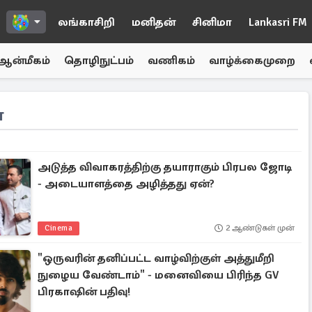
லங்காசிறி
மனிதன்
சினிமா
Lankasri FM
ஆன்மீகம்
தொழிநுட்பம்
வணிகம்
வாழ்க்கைமுறை
ா
அடுத்த விவாகரத்திற்கு தயாராகும் பிரபல ஜோடி
- அடையாளத்தை அழித்தது ஏன்?
Cinema
2 ஆண்டுகள் முன்
"ஒருவரின் தனிப்பட்ட வாழ்விற்குள் அத்துமீறி
நுழைய வேண்டாம்" - மனைவியை பிரிந்த GV
பிரகாஷின் பதிவு!