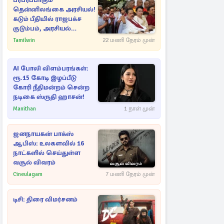
பரபரப்பாகும்
தென்னிலங்கை அரசியல்!
கடும் பீதியில் ராஜபக்ச
குடும்பம், அரசியல்
நட்புகள்
Tamilwin
22 மணி நேரம் முன்
AI போலி விளம்பரங்கள்:
ரூ.15 கோடி இழப்பீடு
கோரி நீதிமன்றம் சென்ற
நடிகை ஸ்ருதி ஹாசன்!
Manithan
1 நாள் முன்
ஜனநாயகன் பாக்ஸ்
ஆபிஸ்: உலகளவில் 16
நாட்களில் செய்துள்ள
வசூல் விவரம்
Cineulagam
7 மணி நேரம் முன்
டிசி: திரை விமர்சனம்