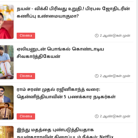
நயன் - விக்கி பிரிவது உறுதி.! பிரபல ஜோதிடரின்
கணிப்பு உண்மையாகுமா?
Cinema
2 ஆண்டுகள் முன்
ஏலியனுடன் பொங்கல் கொண்டாடிய
சிவகார்த்திகேயன்
Cinema
2 ஆண்டுகள் முன்
ராம் சரண் முதல் ரஜினிகாந்த் வரை:
தென்னிந்தியாவின் 5 பணக்கார நடிகர்கள்
Cinema
2 ஆண்டுகள் முன்
இந்து மதத்தை புண்படுத்தியதாக
நயன்தாராவின் திரைப்படம் நீக்கம்: Netflix