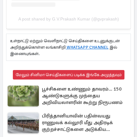
A post shared by G.V.Prakash Kumar (@gvprakash)
உள்நாட்டு மற்றும் வெளிநாட்டு செய்திகளை உடனுக்குடன்
அறிந்துக்கொள்ள லங்காசிறி
WHATSAPP CHANNEL
இல்
இணையுங்கள்.
மேலும் சினிமா செய்திகளைப் படிக்க இங்கே அழுத்தவும்
பூச்சிகளை உண்ணும் தாவரம்... 150
ஆண்டுகளுக்கு முந்தைய
அறிவியலாளரின் கூற்று நிரூபணம்
பிரித்தானியாவின் பதின்வயது
ராணுவக் கல்லூரி மீது அதிரடிக்
குற்றச்சாட்டுகளை அடுக்கிய
பெண்கள்