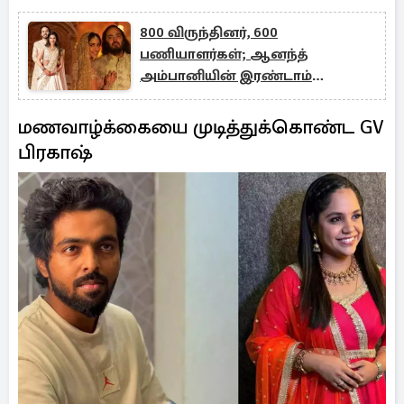
800 விருந்தினர், 600
பணியாளர்கள்; ஆனந்த்
அம்பானியின் இரண்டாம்
திருமண விழா நடுக்கடலில்
ஆரம்பம்!
மணவாழ்க்கையை முடித்துக்கொண்ட GV
பிரகாஷ்