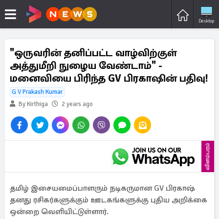
Desktop
"ஒருவரின் தனிப்பட்ட வாழ்விற்குள்
அத்துமீறி நுழைய வேண்டாம்" -
மனைவியை பிரிந்த GV பிரகாஷின் பதிவு!
G V Prakash Kumar
By Kirthiga
2 years ago
விளம்பரம்
தமிழ் இசையமைப்பாளரும் நடிகருமான GV பிரகாஷ்
தனது ரசிகர்களுக்கும் ஊடகங்களுக்கு புதிய அறிக்கை
ஒன்றை வெளியிட்டுள்ளார்.