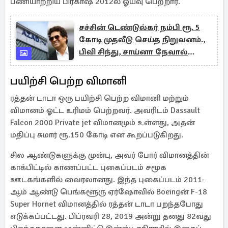
பணியாற்றிய பிரகாஷ் 2012ல் ஓய்வு பெற்றார்.
சச்சின் டெண்டுல்கர் நம்பி ரூ. 5
கோடி முதலீடு செய்த நிறுவனம்.,
பிவி சிந்து, சாய்னா நேவால்
உட்பட பலர் லாபம்
பயிற்சி பெற்ற விமானி
ரத்தன் டாடா ஒரு பயிற்சி பெற்ற விமானி மற்றும்
விமானம் ஓட்ட உரிமம் பெற்றவர். அவரிடம் Dassault
Falcon 2000 Private jet விமானமும் உள்ளது, அதன்
மதிப்பு சுமார் ரூ.150 கோடி என கூறப்படுகிறது.
சில ஆண்டுகளுக்கு முன்பு, அவர் போர் விமானத்தின்
காக்பிட்டில் காணப்பட்ட புகைப்படம் சமூக
ஊடகங்களில் வைரலானது. இந்த புகைப்படம் 2011-
ஆம் ஆண்டு பெங்களூரு ஏர்ஷோவில் Boeingன் F-18
Super Hornet விமானத்தில் ரத்தன் டாடா பறந்தபோது
எடுக்கப்பட்டது. பிப்ரவரி 28, 2019 அன்று தனது 82வது