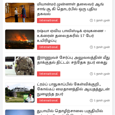
மியான்மர் முன்னாள் தலைவர் ஆங்
சாங் சூ கி தொடர்பில் ஒரு புதிய
தகவல்
International
1 நாள் முன்
ரஷ்யா ஏவிய பாலிஸ்டிக் ஏவுகணை -
உக்ரைன் தலைநகரில் 17 பேர்
உயிரிழப்பு
International
1 நாள் முன்
இராணுவச் சேர்ப்பு அலுவலத்தின் மீது
தாக்குதல் திட்டம்: சந்தேக நபர் கைது
International
1 நாள் முன்
ட்ரம்ப் பாதுகாப்பில் கேள்விக்குறி.,
கோல்ஃப் மைதானத்தில் ஆயுதத்துடன்
நுழைந்த நபர்
International
1 நாள் முன்
துபாயில் தொழிற்சாலை பகுதியில்