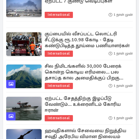
ஏற்பட்ட 7 குண்டு வெடிப்புகள்
International
1 நாள் முன்
குப்பையில் வீசப்பட்ட லொட்டரி
சீட்டுக்கு ரூ.10.98 கோடி - தேடி
கண்டுபிடித்த தூய்மை பணியாளர்கள்
International
1 நாள் முன்
சில நிமிடங்களில் 30,000 பேரைக்
கொன்ற கொடிய எரிமலை... பல
தசாப்த கால அமைதிக்குப் பிறகு
மீண்டும்
International
1 நாள் முன்
ஏற்பட்ட சேதத்திற்கு இழப்பீடு
வேண்டும்... உக்ரைனிடம் கோரிய
ஈரான்
International
1 நாள் முன்
ஹவுதிகளால் சேவையை நிறுத்திய
சவுதி அரேபிய விமான நிலையம்