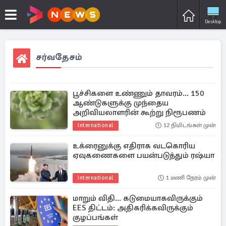
Desktop
சர்வதேசம்
பூச்சிகளை உண்ணும் தாவரம்... 150
ஆண்டுகளுக்கு முந்தைய
அறிவியலாளரின் கூற்று நிரூபணம்
International
12 நிமிடங்கள் முன்
உக்ரைனுக்கு எதிராக வடகொரிய
ஏவுகணைகளை பயன்படுத்தும் ரஷ்யா
International
1 மணி நேரம் முன்
மாறும் விதி... கடுமையாகவிருக்கும்
EES திட்டம்: அதிகரிக்கவிருக்கும்
குழப்பங்கள்