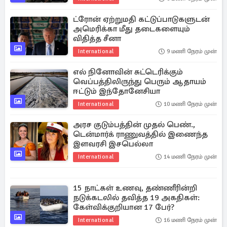
ட்ரோன் ஏற்றுமதி கட்டுப்பாடுகளுடன்
அமெரிக்கா மீது தடைகளையும்
விதித்த சீனா
International
9 மணி நேரம் முன்
எல் நினோவின் சுட்டெரிக்கும்
வெப்பத்திலிருந்து பெரும் ஆதாயம்
ஈட்டும் இந்தோனேசியா
International
10 மணி நேரம் முன்
அரச குடும்பத்தின் முதல் பெண்.,
டென்மார்க் ராணுவத்தில் இணைந்த
இளவரசி இசபெல்லா
International
14 மணி நேரம் முன்
15 நாட்கள் உணவு, தண்ணீரின்றி
நடுக்கடலில் தவித்த 19 அகதிகள்:
கேள்விக்குறியான 17 பேர்?
International
16 மணி நேரம் முன்