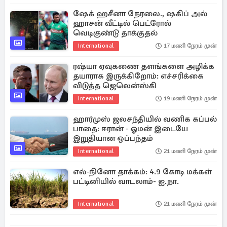
ஷேக் ஹசீனா நேரலை., ஷகிப் அல்
ஹாசன் வீட்டில் பெட்ரோல்
வெடிகுண்டு தாக்குதல்
International
17 மணி நேரம் முன்
ரஷ்யா ஏவுகணை தளங்களை அழிக்க
தயாராக இருக்கிறோம்: எச்சரிக்கை
விடுத்த ஜெலென்ஸ்கி
International
19 மணி நேரம் முன்
ஹார்முஸ் ஜலசந்தியில் வணிக கப்பல்
பாதை: ஈரான் - ஓமன் இடையே
இறுதியான ஒப்பந்தம்
International
21 மணி நேரம் முன்
எல்-நினோ தாக்கம்: 4.9 கோடி மக்கள்
பட்டினியில் வாடலாம்- ஐ.நா.
International
21 மணி நேரம் முன்