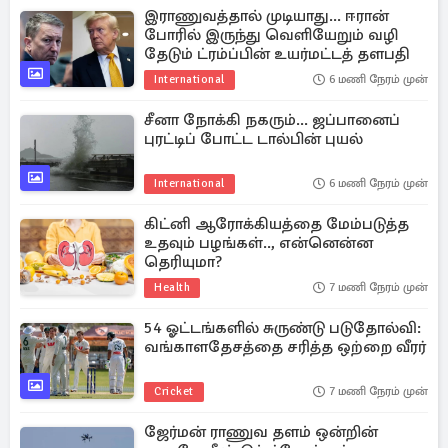
இராணுவத்தால் முடியாது... ஈரான்
போரில் இருந்து வெளியேறும் வழி
தேடும் ட்ரம்ப்பின் உயர்மட்டத் தளபதி
International
6 மணி நேரம் முன்
சீனா நோக்கி நகரும்... ஜப்பானைப்
புரட்டிப் போட்ட டால்பின் புயல்
International
6 மணி நேரம் முன்
கிட்னி ஆரோக்கியத்தை மேம்படுத்த
உதவும் பழங்கள்.., என்னென்ன
தெரியுமா?
Health
7 மணி நேரம் முன்
54 ஓட்டங்களில் சுருண்டு படுதோல்வி:
வங்காளதேசத்தை சரித்த ஒற்றை வீரர்
Cricket
7 மணி நேரம் முன்
ஜேர்மன் ராணுவ தளம் ஒன்றின்