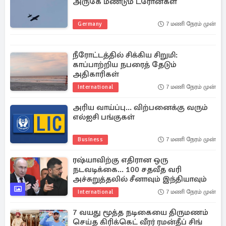
அருகே மீண்டும் ட்ரோன்கள்
Germany
7 மணி நேரம் முன்
நீரோட்டத்தில் சிக்கிய சிறுமி:
காப்பாற்றிய நபரைத் தேடும்
அதிகாரிகள்
International
7 மணி நேரம் முன்
அரிய வாய்ப்பு... விற்பனைக்கு வரும்
எல்ஐசி பங்குகள்
Business
7 மணி நேரம் முன்
ரஷ்யாவிற்கு எதிரான ஒரு
நடவடிக்கை... 100 சதவீத வரி
அச்சுறுத்தலில் சீனாவும் இந்தியாவும்
International
7 மணி நேரம் முன்
7 வயது மூத்த நடிகையை திருமணம்
செய்த கிரிக்கெட் வீரர் ரமன்தீப் சிங்