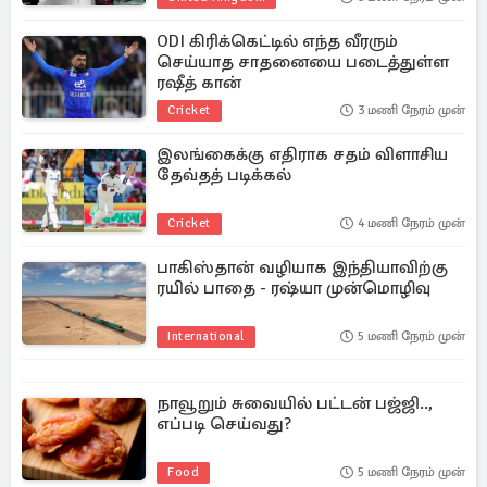
ODI கிரிக்கெட்டில் எந்த வீரரும்
செய்யாத சாதனையை படைத்துள்ள
ரஷீத் கான்
Cricket
3 மணி நேரம் முன்
இலங்கைக்கு எதிராக சதம் விளாசிய
தேவ்தத் படிக்கல்
Cricket
4 மணி நேரம் முன்
பாகிஸ்தான் வழியாக இந்தியாவிற்கு
ரயில் பாதை - ரஷ்யா முன்மொழிவு
International
5 மணி நேரம் முன்
நாவூறும் சுவையில் பட்டன் பஜ்ஜி..,
எப்படி செய்வது?
Food
5 மணி நேரம் முன்