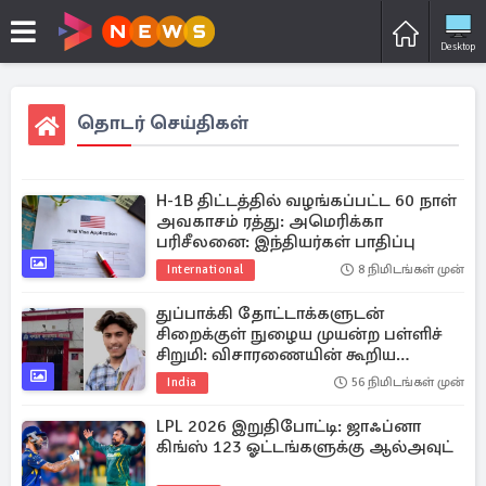
Desktop
தொடர் செய்திகள்
H-1B திட்டத்தில் வழங்கப்பட்ட 60 நாள்
அவகாசம் ரத்து: அமெரிக்கா
பரிசீலனை: இந்தியர்கள் பாதிப்பு
International
8 நிமிடங்கள் முன்
துப்பாக்கி தோட்டாக்களுடன்
சிறைக்குள் நுழைய முயன்ற பள்ளிச்
சிறுமி: விசாரணையின் கூறிய
காரணம்
India
56 நிமிடங்கள் முன்
LPL 2026 இறுதிபோட்டி: ஜாஃப்னா
கிங்ஸ் 123 ஓட்டங்களுக்கு ஆல்அவுட்