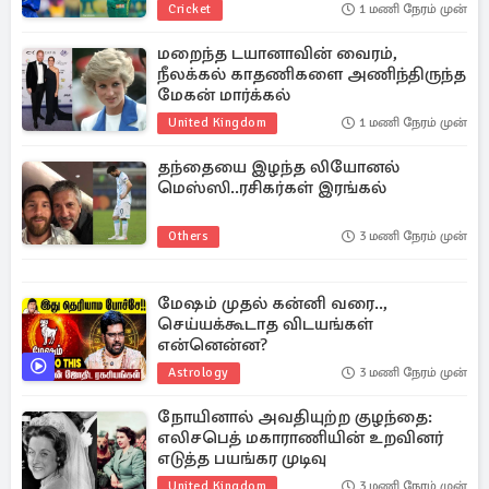
Cricket
1 மணி நேரம் முன்
மறைந்த டயானாவின் வைரம்,
நீலக்கல் காதணிகளை அணிந்திருந்த
மேகன் மார்க்கல்
United Kingdom
1 மணி நேரம் முன்
தந்தையை இழந்த லியோனல்
மெஸ்ஸி..ரசிகர்கள் இரங்கல்
Others
3 மணி நேரம் முன்
மேஷம் முதல் கன்னி வரை..,
செய்யக்கூடாத விடயங்கள்
என்னென்ன?
Astrology
3 மணி நேரம் முன்
நோயினால் அவதியுற்ற குழந்தை:
எலிசபெத் மகாராணியின் உறவினர்
எடுத்த பயங்கர முடிவு
United Kingdom
3 மணி நேரம் முன்