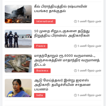
கீவ் பிராந்தியத்தில் ரஷ்யாவின்
பயங்கர தாக்குதல்
International
5 மணி நேரம் முன்
10 முறை சிறுபடகுகளை தடுத்து
நிறுத்திய பிரான்ஸ் அதிகாரிகள்
France
5 மணி நேரம் முன்
மாதந்தோறும் ரூ.6000 வருமானம்..,
அஞ்சலகத்தின் மாதாந்திர வருமானத்
திட்டம்
Business
5 மணி நேரம் முன்
ஆடு மேய்த்தவர் இன்று ஐஏஎஸ்
அதிகாரி: தமிழச்சியின் சாதனை
பயணம்
India
5 மணி நேரம் முன்