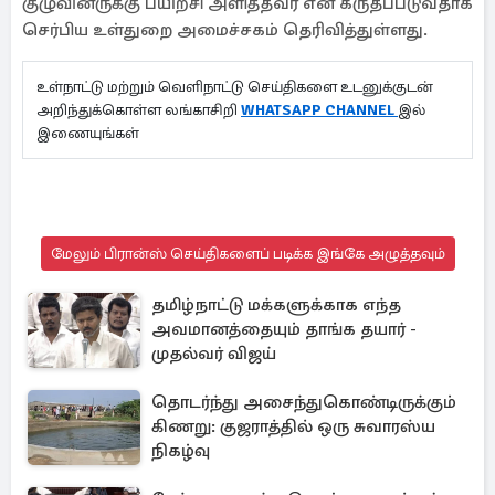
குழுவினருக்கு பயிற்சி அளித்தவர் என கருதப்படுவதாக
செர்பிய உள்துறை அமைச்சகம் தெரிவித்துள்ளது.
உள்நாட்டு மற்றும் வெளிநாட்டு செய்திகளை உடனுக்குடன்
அறிந்துக்கொள்ள லங்காசிறி
WHATSAPP CHANNEL
இல்
இணையுங்கள்
மேலும் பிரான்ஸ் செய்திகளைப் படிக்க இங்கே அழுத்தவும்
தமிழ்நாட்டு மக்களுக்காக எந்த
அவமானத்தையும் தாங்க தயார் -
முதல்வர் விஜய்
தொடர்ந்து அசைந்துகொண்டிருக்கும்
கிணறு: குஜராத்தில் ஒரு சுவாரஸ்ய
நிகழ்வு