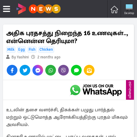
Desktop
அதிக புரதசத்து நிறைந்த 16 உணவுகள்..,
என்னென்ன தெரியுமா?
Milk
Egg
Fish
Chicken
By Yashini
2 months ago
விளம்பரம்
உடலின் தசை வளர்ச்சி, திசுக்கள் பழுது பார்த்தல்
மற்றும் ஒட்டுமொத்த ஆரோக்கியத்திற்கு புரதம் மிகவும்
அவசியம்.
தினசரி உணவில் முட்டை, பருப்பு வகைகள், பால்