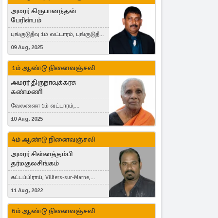
அமரர் கிருபானந்தன்
பேரின்பம்
புங்குடுதீவு 1ம் வட்டாரம், புங்குடுதீவு,
India, Lausanne, Switzerland
09 Aug, 2025
1ம் ஆண்டு நினைவஞ்சலி
அமரர் திருநாவுக்கரசு
கண்மணி
வேலணை 1ம் வட்டாரம்,
மண்கும்பான் மேற்கு, Liestal,
10 Aug, 2025
Switzerland
4ம் ஆண்டு நினைவஞ்சலி
அமரர் சின்னத்தம்பி
தர்மகுலசிங்கம்
கட்டப்பிராய், Villiers-sur-Marne,
France
11 Aug, 2022
6ம் ஆண்டு நினைவஞ்சலி