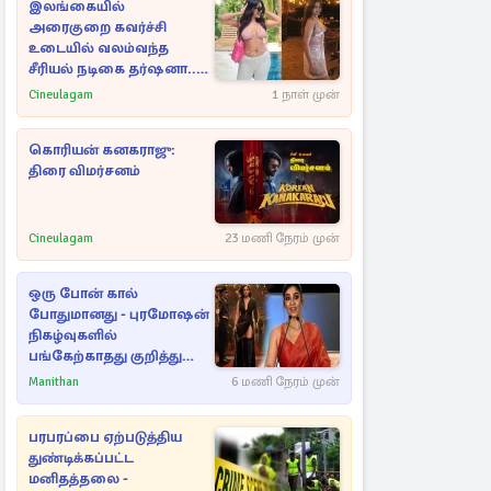
இலங்கையில்
அரைகுறை கவர்ச்சி
உடையில் வலம்வந்த
சீரியல் நடிகை தர்ஷனா...
அவரே வெளியிட்ட
Cineulagam
1 நாள் முன்
வீடியோ
கொரியன் கனகராஜு:
திரை விமர்சனம்
Cineulagam
23 மணி நேரம் முன்
ஒரு போன் கால்
போதுமானது - புரமோஷன்
நிகழ்வுகளில்
பங்கேற்காதது குறித்து
நயன்தாரா ஓபன் டாக்!
Manithan
6 மணி நேரம் முன்
பரபரப்பை ஏற்படுத்திய
துண்டிக்கப்பட்ட
மனிதத்தலை -