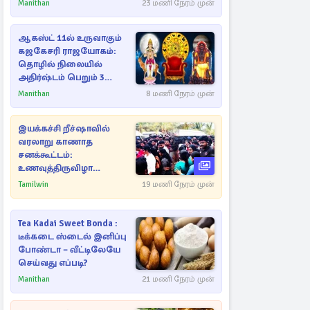
Manithan
23 மணி நேரம் முன்
ஆகஸ்ட் 11ல் உருவாகும்
கஜகேசரி ராஜயோகம்:
தொழில் நிலையில்
அதிர்ஷ்டம் பெறும் 3
ராசிகள்!
Manithan
8 மணி நேரம் முன்
இயக்கச்சி றீச்ஷாவில்
வரலாறு காணாத
சனக்கூட்டம்:
உணவுத்திருவிழா
இடைநிறுத்தம்
Tamilwin
19 மணி நேரம் முன்
Tea Kadai Sweet Bonda :
டீக்கடை ஸ்டைல் இனிப்பு
போண்டா – வீட்டிலேயே
செய்வது எப்படி?
Manithan
21 மணி நேரம் முன்