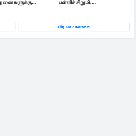
த்தனைகளுக்கு
பள்ளிச் சிறுமி:
ில்லை- மத்திய அரசு
விசாரணையின் கூறிய
காரணம்
பிரபலமானவை