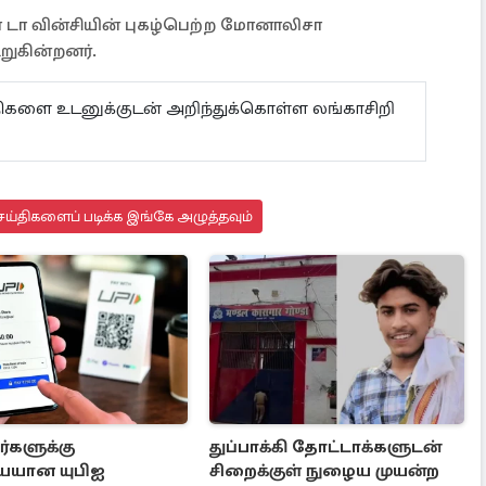
டா வின்சியின் புகழ்பெற்ற மோனாலிசா
கூறுகின்றனர்.
ய்திகளை உடனுக்குடன் அறிந்துக்கொள்ள லங்காசிறி
ய்திகளைப் படிக்க இங்கே அழுத்தவும்
்களுக்கு
துப்பாக்கி தோட்டாக்களுடன்
யான யுபிஐ
சிறைக்குள் நுழைய முயன்ற