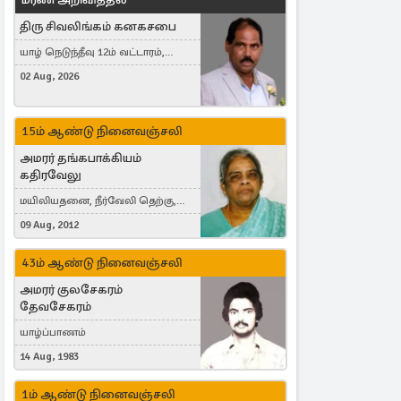
திரு சிவலிங்கம் கனகசபை
யாழ் நெடுந்தீவு 12ம் வட்டாரம்,
Jaffna, நயினாதீவு, London, United
02 Aug, 2026
Kingdom
15ம் ஆண்டு நினைவஞ்சலி
அமரர் தங்கபாக்கியம்
கதிரவேலு
மயிலியதனை, நீர்வேலி தெற்கு,
Herning, Denmark
09 Aug, 2012
43ம் ஆண்டு நினைவஞ்சலி
அமரர் குலசேகரம்
தேவசேகரம்
யாழ்ப்பாணம்
14 Aug, 1983
1ம் ஆண்டு நினைவஞ்சலி