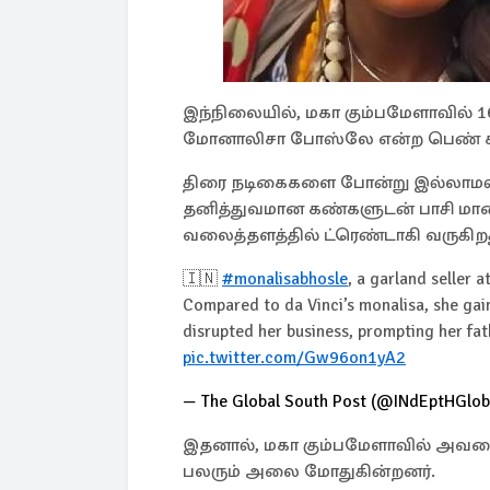
இந்நிலையில், மகா கும்பமேளாவில் 
மோனாலிசா போஸ்லே என்ற பெண் சம
திரை நடிகைகளை போன்று இல்லாமல் எ
தனித்துவமான கண்களுடன் பாசி மாலை
வலைத்தளத்தில் ட்ரெண்டாகி வருகிறத
🇮🇳
#monalisabhosle
, a garland seller a
Compared to da Vinci’s monalisa, she gai
disrupted her business, prompting her fa
pic.twitter.com/Gw96on1yA2
— The Global South Post (@INdEptHGlob
இதனால், மகா கும்பமேளாவில் அவரை 
பலரும் அலை மோதுகின்றனர்.