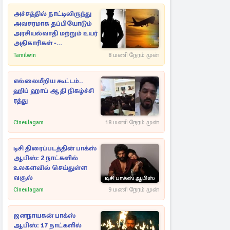
அச்சத்தில் நாட்டிலிருந்து
அவசரமாக தப்பியோடும்
அரசியல்வாதி மற்றும் உயர்
அதிகாரிகள் -
ஆதாரங்களுடன்
Tamilwin
8 மணி நேரம் முன்
நெருங்கும்
புலனாய்வாளர்கள்
எல்லைமீறிய கூட்டம்..
ஹிப் ஹாப் ஆதி நிகழ்ச்சி
ரத்து
Cineulagam
18 மணி நேரம் முன்
டிசி திரைப்படத்தின் பாக்ஸ்
ஆபிஸ்: 2 நாட்களில்
உலகளவில் செய்துள்ள
வசூல்
Cineulagam
9 மணி நேரம் முன்
ஜனநாயகன் பாக்ஸ்
ஆபிஸ்: 17 நாட்களில்