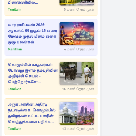
பின்னணியில்
மறைந்துள்ள மர்மம்
Tamilwin
5 மணி நேரம் முன்
வார ராசிபலன் 2026:
ஆகஸ்ட் 09 முதல் 15 வரை
மேஷம் முதல் மீனம் வரை
முழு பலன்கள்
Manithan
4 மணி நேரம் முன்
கொழும்பில் காதலர்கள்
போன்று இளம் தம்பதியின்
அதிர்ச்சி செயல் -
பெற்றோர்களே
எச்சரிக்கை
Tamilwin
16 மணி நேரம் முன்
அநுர அரசின் அதிரடி
நடவடிக்கை! கொழும்பில்
தமிழர்கள் உட்பட பலரின்
சொத்துக்களை பறிக்க
நடவடிக்கை
Tamilwin
13 மணி நேரம் முன்