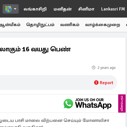
லங்காசிறி
மனிதன்
சினிமா
Lankasri FM
ஆன்மீகம்
தொழிநுட்பம்
வணிகம்
வாழ்க்கைமுறை
லாகும் 16 வயது பெண்
2 years ago
Report
விளம்பரம்
யதுடைய பாசி மாலை விற்பனை செய்யும் மோனாலிசா