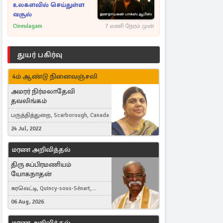
உலகளவில் செய்துள்ள
வசூல்
Cineulagam
7 மணி நேரம் முன்
துயர் பகிர்வு
4ம் ஆண்டு நினைவஞ்சலி
அமரர் நிர்மலாதேவி
தவலிங்கம்
பருத்தித்துறை, Scarborough, Canada
24 Jul, 2022
மரண அறிவித்தல்
திரு சுப்பிரமணியம்
யோகநாதன்
கரவெட்டி, Quincy-sous-Sénart,
France
06 Aug, 2026
மரண அறிவித்தல்