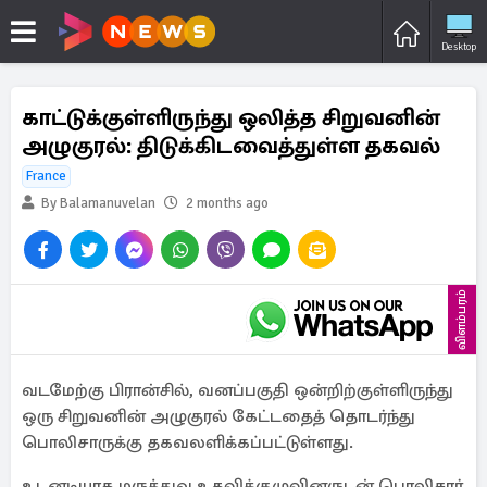
Desktop
காட்டுக்குள்ளிருந்து ஒலித்த சிறுவனின்
அழுகுரல்: திடுக்கிடவைத்துள்ள தகவல்
France
By Balamanuvelan
2 months ago
விளம்பரம்
வடமேற்கு பிரான்சில், வனப்பகுதி ஒன்றிற்குள்ளிருந்து
ஒரு சிறுவனின் அழுகுரல் கேட்டதைத் தொடர்ந்து
பொலிசாருக்கு தகவலளிக்கப்பட்டுள்ளது.
உடனடியாக மருத்துவ உதவிக்குழுவினருடன் பொலிசார்