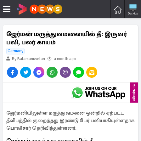
Desktop
ஜேர்மன் மருத்துவமனையில் தீ: இருவர்
பலி, பலர் காயம்
Germany
By Balamanuvelan
a month ago
விளம்பரம்
ஜேர்மனியிலுள்ள மருத்துவமனை ஒன்றில் ஏற்பட்ட
தீவிபத்தில் குறைந்தது இரண்டு பேர் பலியாகியுள்ளதாக
பொலிசார் தெரிவித்துள்ளனர்.
ஜேர்மன் மருத்துவமனையில் தீ