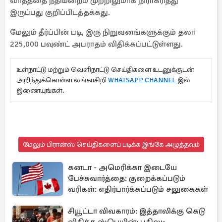
வாதத்தை நீதிமன்றம் முற்றிலுமாக நிராகரித்து
இருப்பது குறிப்பிடத்தக்கது.
மேலும் தீர்ப்பின் படி, இரு நிறுவனங்களுக்கும் தலா
225,000 பவுண்ட் அபராதம் விதிக்கப்பட்டுள்ளது.
உள்நாட்டு மற்றும் வெளிநாட்டு செய்திகளை உடனுக்குடன்
அறிந்துக்கொள்ள லங்காசிறி
WHATSAPP CHANNEL
இல்
இணையுங்கள்.
மேலும் பிரான்ஸ் செய்திகளைப் படிக்க இங்கே அழுத்தவும்
கனடா - அமெரிக்கா இடையே
பேச்சுவார்த்தை: குறைக்கப்படும்
வரிகள்: எதிர்பார்க்கப்படும் சலுகைகள்
சியூட்டா விவகாரம்: இத்தாலிக்கு கெடு