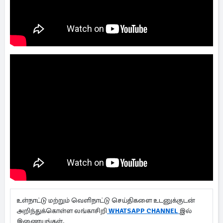
உள்நாட்டு மற்றும் வெளிநாட்டு செய்திகளை உடனுக்குடன்
அறிந்துக்கொள்ள லங்காசிறி
WHATSAPP CHANNEL
இல்
இணையுங்கள்.