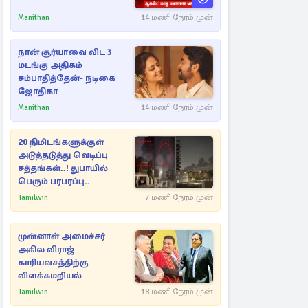
Manithan
14 மணி நேரம் முன்
நான் சூர்யாவை விட 3
மடங்கு அதிகம்
சம்பாதித்தேன்- நடிகை
ஜோதிகா
Manithan
14 மணி நேரம் முன்
20 நிமிடங்களுக்குள்
அடுத்தடுத்து வெடிப்பு
சத்தங்கள்..! துபாயில்
பெரும் பரபரப்பு..
Tamilwin
7 மணி நேரம் முன்
முன்னாள் அமைச்சர்
அகில விராஜ்
காரியவசத்திற்கு
விளக்கமறியல்
Tamilwin
18 மணி நேரம் முன்