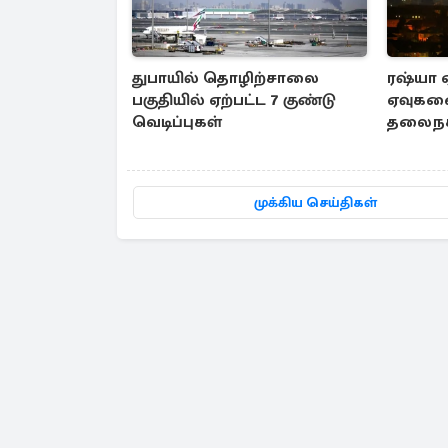
துபாயில் தொழிற்சாலை
ரஷ்யா ஏ
பகுதியில் ஏற்பட்ட 7 குண்டு
ஏவுகண
வெடிப்புகள்
தலைநகர
உயிரிழப
முக்கிய செய்திகள்