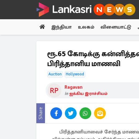
இந்தியா
உலகம்
விளையாட்டு
ரூ.65 கோடிக்கு கன்னித்
பிரித்தானிய மாணவி
Auction
Hollywood
Ragavan
in
ஐக்கிய இராச்சியம்
Share
பிரித்தானியாவைச் சேர்ந்த மாண