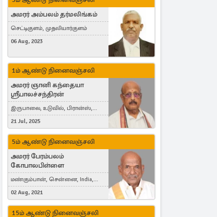
அமரர் அம்பலம் தர்மலிங்கம்
செட்டிகுளம், முதலியார்குளம்
06 Aug, 2023
1ம் ஆண்டு நினைவஞ்சலி
அமரர் ஞானி கந்தையா
ஸ்ரீபாலச்சந்திரன்
இருபாலை, உடுவில், பிரான்ஸ்,
France
21 Jul, 2025
5ம் ஆண்டு நினைவஞ்சலி
அமரர் பேரம்பலம்
கோபாலபிள்ளை
மண்கும்பான், சென்னை, India,
Cergy, France
02 Aug, 2021
15ம் ஆண்டு நினைவஞ்சலி