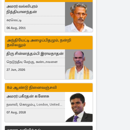
அமரர் வல்லிபுரம்
நித்தியானந்தன்
கரவெட்டி
06 Aug, 2011
அந்தியேட்டி அழைப்பிதழும், நன்றி
நவிலலும்
திரு சின்னத்தம்பி இராமநாதன்
நெடுந்தீவு மேற்கு, கண்டாவளை
27 Jun, 2026
8ம் ஆண்டு நினைவஞ்சலி
அமரர் பகீரதன் கணேசு
நவாலி, கொழும்பு, London, United
Kingdom
07 Aug, 2018