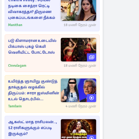
Chaitra Reddy : சீரியல்
நடிகை சைத்ரா ரெட்டி
விவாகரத்தா? திருமண
புகைப்படங்களை நீக்கம்
Manithan
18 மணி நேரம் முன்
படு கிளாமரான உடையில்
பிக்பாஸ் புகழ் கெமி
வெளியிட்ட போட்டோஸ்
Cineulagam
18 மணி நேரம் முன்
உயிர்த்த ஞாயிறு குண்டுத்
தாக்குதல் வழக்கில்
திருப்பம்: சாரா ஜஸ்மினின்
உடல் தொடர்பில்
நீதிமன்றத்தில் வெளியான
Tamilwin
4 மணி நேரம் முன்
அதிர்ச்சி தகவல்
ஆகஸ்ட் மாத ராசிபலன்..,
12 ராசிகளுக்கும் எப்படி
இருக்கும்?