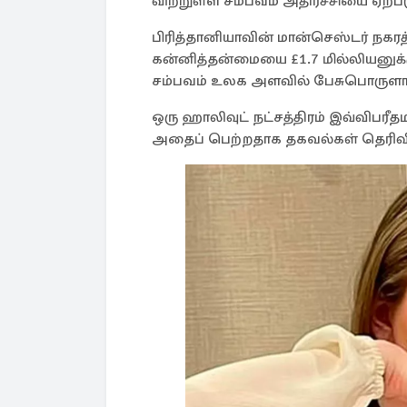
விற்றுள்ள சம்பவம் அதிர்ச்சியை ஏற்பட
பிரித்தானியாவின் மான்செஸ்டர் நகரத
கன்னித்தன்மையை £1.7 மில்லியனுக்
சம்பவம் உலக அளவில் பேசுபொருளாக
ஒரு ஹாலிவுட் நட்சத்திரம் இவ்விபர
அதைப் பெற்றதாக தகவல்கள் தெரிவி