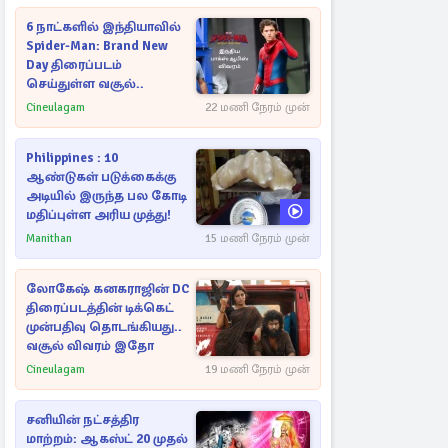
6 நாட்களில் இந்தியாவில்
Spider-Man: Brand New
Day திரைப்படம்
செய்துள்ள வசூல்..
Cineulagam
22 மணி நேரம் முன்
Philippines : 10
ஆண்டுகள் படுக்கைக்கு
அடியில் இருந்த பல கோடி
மதிப்புள்ள அரிய முத்து!
Manithan
15 மணி நேரம் முன்
லோகேஷ் கனகராஜின் DC
திரைப்படத்தின் டிக்கெட்
முன்பதிவு தொடங்கியது..
வசூல் விவரம் இதோ
Cineulagam
19 மணி நேரம் முன்
சனியின் நட்சத்திர
மாற்றம்: ஆகஸ்ட் 20 முதல்