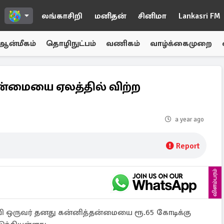
லங்காசிறி
மனிதன்
சினிமா
Lankasri FM
ஆன்மீகம்
தொழிநுட்பம்
வணிகம்
வாழ்க்கைமுறை
தன்மையை ஏலத்தில் விற்ற
a year ago
Report
விளம்பரம்
வி ஒருவர் தனது கன்னித்தன்மையை ரூ.65 கோடிக்கு