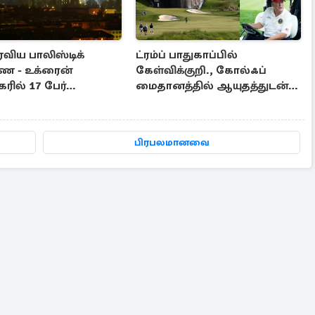
விய பாலிஸ்டிக்
ட்ரம்ப் பாதுகாப்பில்
ை - உக்ரைன்
கேள்விக்குறி., கோல்ஃப்
ில் 17 பேர்
மைதானத்தில் ஆயுதத்துடன்
்பு
நுழைந்த நபர்
பிரபலமானவை