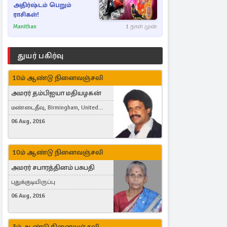
அதிர்ஷ்டம் பெறும்
ராசிகள்!
Manithan
1 நாள் முன்
துயர் பகிர்வு
10ம் ஆண்டு நினைவஞ்சலி
அமரர் தம்பிஐயா மதியழகன்
மண்டைதீவு, Birmingham, United
Kingdom
06 Aug, 2016
10ம் ஆண்டு நினைவஞ்சலி
அமரர் சபாரத்தினம் பசுபதி
புதுக்குடியிருப்பு
06 Aug, 2016
3ம் ஆண்டு நினைவஞ்சலி