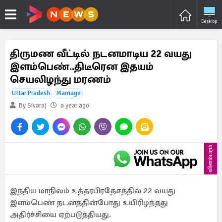
Desktop
திருமண வீட்டில் நடனமாடிய 22 வயது
இளம்பெண்..திடீரென இதயம்
செயலிழந்து மரணம்
Uttar Pradesh
Marriage
By Sivaraj
a year ago
விளம்பரம்
இந்திய மாநிலம் உத்தரபிரதேசத்தில் 22 வயது
இளம்பெண் நடனத்தின்போது உயிரிழந்தது
அதிர்ச்சியை ஏற்படுத்தியது.