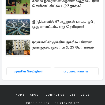
சுனில் நரைனின் சுழலில் ஹோல்டரின்
செயின்ட் கிட்ஸ் படுதோல்வி
இந்தியாவில் 97 ஆறுகள் பாயும் ஒரே
ஒரு மாவட்டம்.. எது தெரியுமா?
ரஷ்யாவின் முக்கிய நகரில் ட்ரோன்
தாக்குதல்: மூவர் பலி, 25 பேர் காயம்
முக்கிய செய்திகள்
பிரபலமானவை
HOME
ABOUT
CONTACT US
USER POLICY
COOKIE POLICY
PRIVACY POLICY