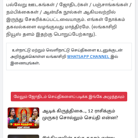
பல்வேறு ஊடகங்கள் / ஜோதிடர்கள் / பஞ்சாங்கங்கள் /
நம்பிக்கைகள் / ஆன்மீக நூல்கள் ஆகியவற்றில்
இருந்து சேகரிக்கப்பட்டவையாகும். எங்கள் நோக்கம்
தகவல்களை வழங்குவது மாத்திரமே. (லங்காசிறி
நியூஸ் தளம் இதற்கு பொறுப்பேற்காது).
உள்நாட்டு மற்றும் வெளிநாட்டு செய்திகளை உடனுக்குடன்
அறிந்துக்கொள்ள லங்காசிறி
WHATSAPP CHANNEL
இல்
இணையுங்கள்.
மேலும் ஜோதிடம் செய்திகளைப் படிக்க இங்கே அழுத்தவும்
ஆடிக் கிருத்திகை.., 12 ராசிக்கும்
முருகர் சொல்லும் செய்தி என்ன?