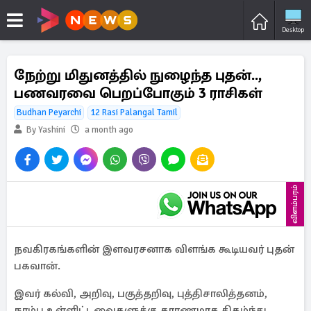
Desktop
நேற்று மிதுனத்தில் நுழைந்த புதன்..,
பணவரவை பெறப்போகும் 3 ராசிகள்
Budhan Peyarchi
12 Rasi Palangal Tamil
By Yashini
a month ago
விளம்பரம்
நவகிரகங்களின் இளவரசனாக விளங்க கூடியவர் புதன்
பகவான்.
இவர் கல்வி, அறிவு, பகுத்தறிவு, புத்திசாலித்தனம்,
நரம்பு உள்ளிட்டவைகளுக்கு காரணமாக திகழ்ந்து