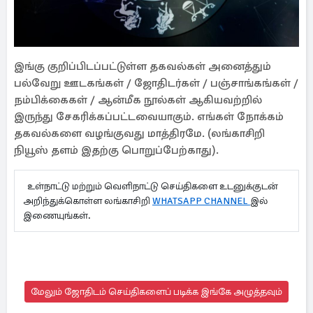
இங்கு குறிப்பிடப்பட்டுள்ள தகவல்கள் அனைத்தும்
பல்வேறு ஊடகங்கள் / ஜோதிடர்கள் / பஞ்சாங்கங்கள் /
நம்பிக்கைகள் / ஆன்மீக நூல்கள் ஆகியவற்றில்
இருந்து சேகரிக்கப்பட்டவையாகும். எங்கள் நோக்கம்
தகவல்களை வழங்குவது மாத்திரமே. (லங்காசிறி
நியூஸ் தளம் இதற்கு பொறுப்பேற்காது).
உள்நாட்டு மற்றும் வெளிநாட்டு செய்திகளை உடனுக்குடன்
அறிந்துக்கொள்ள லங்காசிறி
WHATSAPP CHANNEL
இல்
இணையுங்கள்.
மேலும் ஜோதிடம் செய்திகளைப் படிக்க இங்கே அழுத்தவும்