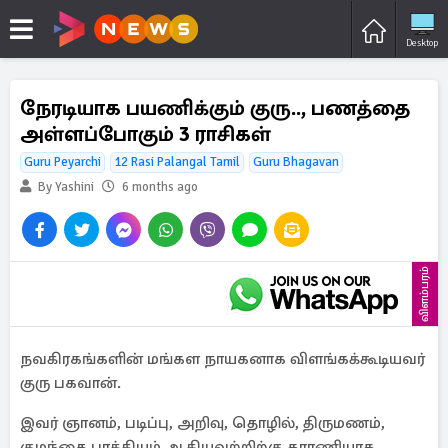
Desktop
நேரடியாக பயணிக்கும் குரு.., பணத்தை
அள்ளப்போகும் 3 ராசிகள்
Guru Peyarchi
12 Rasi Palangal Tamil
Guru Bhagavan
By Yashini
6 months ago
விளம்பரம்
நவகிரகங்களின் மங்கள நாயகனாக விளங்கக்கூடியவர்
குரு பகவான்.
இவர் ஞானம், படிப்பு, அறிவு, தொழில், திருமணம்,
குழந்தை பாக்கியம் ஆகியவற்றிற்கு காரணியாக