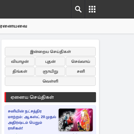
ஏனையவை
இன்றைய செய்திகள்
வியாழன்
புதன்
செவ்வாய்
திங்கள்
ஞாயிறு
சனி
வெள்ளி
ஏனைய செய்திகள்
சனியின் நட்சத்திர
மாற்றம்: ஆகஸ்ட் 20 முதல்
அதிர்ஷ்டம் பெறும்
ராசிகள்!