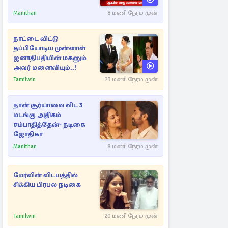
Manithan
8 மணி நேரம் முன்
நாட்டை விட்டு
தப்பியோடிய முன்னாள்
ஜனாதிபதியின் மகனும்
அவர் மனைவியும்..!
Tamilwin
23 மணி நேரம் முன்
நான் சூர்யாவை விட 3
மடங்கு அதிகம்
சம்பாதித்தேன்- நடிகை
ஜோதிகா
Manithan
8 மணி நேரம் முன்
மேர்வின் விடயத்தில்
சிக்கிய பிரபல நடிகை
Tamilwin
20 மணி நேரம் முன்