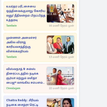
உயர்தர பரீட்சையை
ஒத்திவைக்குமாறு கோரிய
மனு! நீதிமன்றம் பிறப்பித்த
உத்தரவு
Tamilwin
16 மணி நேரம் முன்
முன்னாள் அமைச்சர்
அகில விராஜ்
காரியவசத்திற்கு
விளக்கமறியல்
Tamilwin
13 மணி நேரம் முன்
விஸ்வநாத் & சன்ஸ்
திரைப்படத்தில் நடிக்க
சூர்யா மற்றும் மமிதா
பைஜூ வாங்கிய சம்பளம்..
Cineulagam
22 மணி நேரம் முன்
Chaitra Reddy : சீரியல்
நடிகை சைத்ரா ரெட்டி