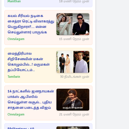
Manithan
18 மணி நேரம் முன்
கயல் சீரியல் நடிகை
சைத்ரா ரெட்டி விவாகரத்து
பெறுகிறாரா?... என்ன
செய்துள்ளார் பாருங்க
Cineulagam
15 மணி நேரம் முன்
மைத்திரிபால
சிறிசேனவின் மகன்
கொழும்பில்..! மருமகள்
தப்பியோட்டம்..
Tamilwin
30 நிமிடங்கள் முன்
14 நாட்களில் ஜனநாயகன்
பாக்ஸ் ஆபிஸில்
செய்துள்ள வசூல்.. புதிய
சாதனை படைத்த விஜய்
Cineulagam
21 மணி நேரம் முன்