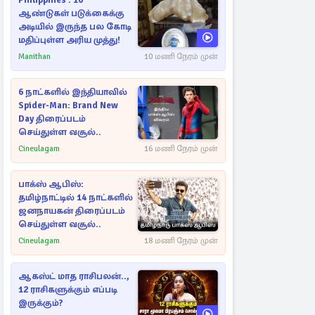
Philippines : 10
ஆண்டுகள் படுக்கைக்கு
அடியில் இருந்த பல கோடி
மதிப்புள்ள அரிய முத்து!
Manithan
10 மணி நேரம் முன்
6 நாட்களில் இந்தியாவில்
Spider-Man: Brand New
Day திரைப்படம்
செய்துள்ள வசூல்..
Cineulagam
16 மணி நேரம் முன்
பாக்ஸ் ஆபிஸ்:
தமிழ்நாட்டில் 14 நாட்களில்
ஜனநாயகன் திரைப்படம்
செய்துள்ள வசூல்..
Cineulagam
18 மணி நேரம் முன்
ஆகஸ்ட் மாத ராசிபலன்..,
12 ராசிகளுக்கும் எப்படி
இருக்கும்?