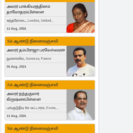
அமரர் பாக்கியரத்தினம்
தாமோதரம்பிள்ளை
கந்தரோடை, London, United
Kingdom
11 Aug, 2001
5ம் ஆண்டு நினைவஞ்சலி
அமரர் தம்பிராஜா பரமேஸ்வரன்
நுணாவில், Gonesse, France
01 Aug, 2021
2ம் ஆண்டு நினைவஞ்சலி
அமரர் நந்தகுமார்
கிருஷ்ணபிள்ளை
புங்குடுதீவு 8ம் வட்டாரம், Essen,
Germany
11 Aug, 2024
5ம் ஆண்டு நினைவஞ்சலி