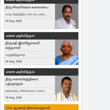
திரு சிவலிங்கம் கனகசபை
யாழ் நெடுந்தீவு 12ம் வட்டாரம்,
Jaffna, நயினாதீவு, London, United
02 Aug, 2026
Kingdom
மரண அறிவித்தல்
திருமதி இராஜேஸ்வரி
கந்தசாமி
பருத்தித்துறை
04 Aug, 2026
மரண அறிவித்தல்
திரு கனகரெத்தினம்
பத்மநாதன்
மல்லாகம், Villetaneuse, France
02 Aug, 2026
25ம் ஆண்டு நினைவஞ்சலி