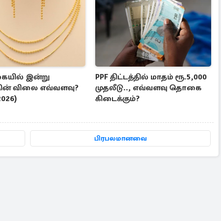
யில் இன்று
PPF திட்டத்தில் மாதம் ரூ.5,000
தின் விலை எவ்வளவு?
முதலீடு.., எவ்வளவு தொகை
2026)
கிடைக்கும்?
பிரபலமானவை