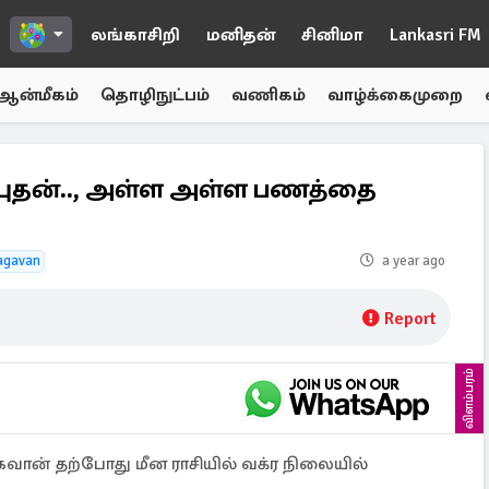
லங்காசிறி
மனிதன்
சினிமா
Lankasri FM
ஆன்மீகம்
தொழிநுட்பம்
வணிகம்
வாழ்க்கைமுறை
புதன்.., அள்ள அள்ள பணத்தை
agavan
a year ago
Report
விளம்பரம்
வான் தற்போது மீன ராசியில் வக்ர நிலையில்