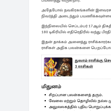
பயணித்து வருகிறார்.
அதேபோல் நவகிரகங்களின் இளவரசனான
நிவர்த்தி அடைந்தும் பயணிக்கவுள்ளன
இந்நிலையில் செப்டம்பர் 17ஆம் திக
180 டிகிரியில் எதிரெதிரில் வந்து பி
இதன் தாக்கம் அனைத்து ராசிக்காரர்கள
ராசிகள் அதிக பலன்களை பெறப்போக
துலாம் ராசிக்கு செ
3 ராசிகள்
மிதுனம்
சிறப்பான பலன்களைத் தரும்.
வேலை மற்றும் தொழிலில் நல்ல மு
அலுவலகத்தில் புதிய பொறுப்புக்கள்