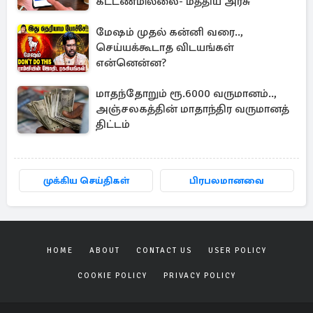
கட்டணமில்லை- மத்திய அரசு
மேஷம் முதல் கன்னி வரை..,
செய்யக்கூடாத விடயங்கள்
என்னென்ன?
மாதந்தோறும் ரூ.6000 வருமானம்..,
அஞ்சலகத்தின் மாதாந்திர வருமானத்
திட்டம்
முக்கிய செய்திகள்
பிரபலமானவை
HOME
ABOUT
CONTACT US
USER POLICY
COOKIE POLICY
PRIVACY POLICY