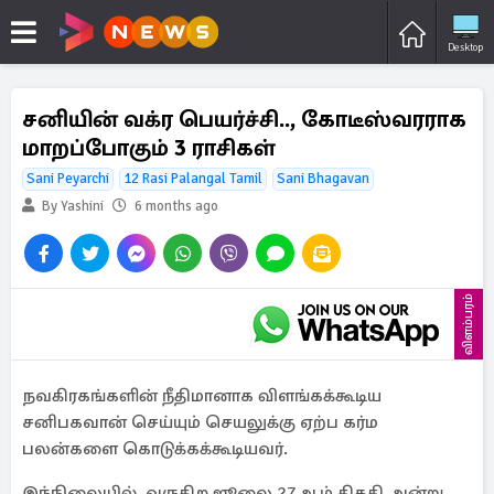
Desktop
சனியின் வக்ர பெயர்ச்சி.., கோடீஸ்வரராக
மாறப்போகும் 3 ராசிகள்
Sani Peyarchi
12 Rasi Palangal Tamil
Sani Bhagavan
By Yashini
6 months ago
விளம்பரம்
நவகிரகங்களின் நீதிமானாக விளங்கக்கூடிய
சனிபகவான் செய்யும் செயலுக்கு ஏற்ப கர்ம
பலன்களை கொடுக்கக்கூடியவர்.
இந்நிலையில், வருகிற ஜூலை 27ஆம் திகதி அன்று,