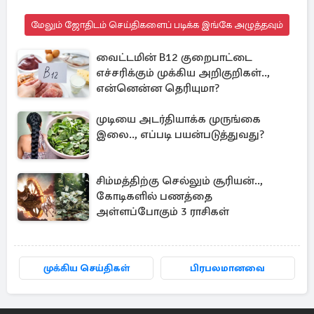
மேலும் ஜோதிடம் செய்திகளைப் படிக்க இங்கே அழுத்தவும்
வைட்டமின் B12 குறைபாட்டை
எச்சரிக்கும் முக்கிய அறிகுறிகள்..,
என்னென்ன தெரியுமா?
முடியை அடர்தியாக்க முருங்கை
இலை.., எப்படி பயன்படுத்துவது?
சிம்மத்திற்கு செல்லும் சூரியன்..,
கோடிகளில் பணத்தை
அள்ளப்போகும் 3 ராசிகள்
முக்கிய செய்திகள்
பிரபலமானவை