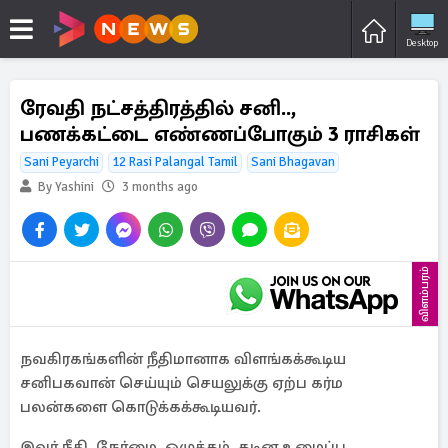
Desktop
ரேவதி நட்சத்திரத்தில் சனி..,
பணக்கட்டை எண்ணப்போகும் 3 ராசிகள்
Sani Peyarchi
12 Rasi Palangal Tamil
Sani Bhagavan
By Yashini
3 months ago
விளம்பரம்
நவகிரகங்களின் நீதிமானாக விளங்கக்கூடிய
சனிபகவான் செய்யும் செயலுக்கு ஏற்ப கர்ம
பலன்களை கொடுக்கக்கூடியவர்.
இவர் நீதி, நேர்மை, ஒழுக்கம், கடின உழைப்பு