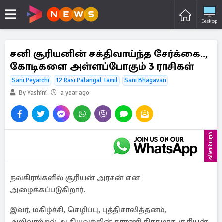
Desktop
சனி சூரியனின் சக்திவாய்ந்த சேர்க்கை..,
கோடிகளை அள்ளப்போகும் 3 ராசிகள்
Sani Peyarchi
12 Rasi Palangal Tamil
Sani Bhagavan
By Yashini
a year ago
விளம்பரம்
நவகிரங்களில் சூரியன் அரசன் என
அழைக்கப்படுகிறார்.
இவர், மகிழ்ச்சி, செழிப்பு, புத்திசாலித்தனம்,
அறிவாற்றல் ஆகியவற்றின் காரணி கிரகமாக சூரியன்