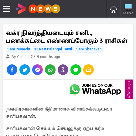
Desktop
வக்ர நிவர்த்தியடையும் சனி..,
பணக்கட்டை எண்ணப்போகும் 3 ராசிகள்
Sani Peyarchi
12 Rasi Palangal Tamil
Sani Bhagavan
By Yashini
9 months ago
விளம்பரம்
நவகிரகங்களின் நீதிமானாக விளங்கக்கூடியவர்
சனிபகவான்.
சனிபகவான் செய்யும் செயலுக்கு ஏற்ப கர்ம
பலன்களை கொடுக்கக்கூடியவர்.