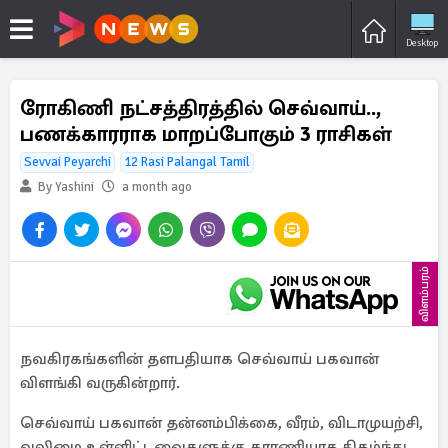
Desktop
ரோகிணி நட்சத்திரத்தில் செவ்வாய்..,
பணக்காரராக மாறப்போகும் 3 ராசிகள்
Sevvai Peyarchi
12 Rasi Palangal Tamil
By Yashini
a month ago
விளம்பரம்
நவகிரகங்களின் தளபதியாக செவ்வாய் பகவான்
விளங்கி வருகின்றார்.
செவ்வாய் பகவான் தன்னம்பிக்கை, வீரம், விடாமுயற்சி,
வலிமை உள்ளிட்டவைகளுக்கு காரணியாக திகழ்ந்து