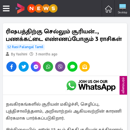
Desktop
ரிஷபத்திற்கு செல்லும் சூரியன்..,
பணக்கட்டை எண்ணப்போகும் 3 ராசிகள்
12 Rasi Palangal Tamil
By Yashini
3 months ago
விளம்பரம்
நவகிரகங்களில் சூரியன் மகிழ்ச்சி, செழிப்பு,
புத்திசாலித்தனம், அறிவாற்றல் ஆகியவற்றின் காரணி
கிரகமாக பார்க்கப்படுகிறார்.
இந்நிலையில், ஜூன் 15ஆம் திகதி சூரியன் சுக்கிரனால்