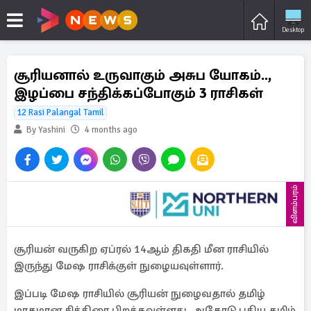
Desktop
சூரியனால் உருவாகும் அசுப யோகம்..,
இழப்பை சந்திக்கப்போகும் 3 ராசிகள்
12 Rasi Palangal Tamil
By Yashini
4 months ago
விளம்பரம்
சூரியன் வருகிற ஏப்ரல் 14ஆம் திகதி மீன ராசியில்
இருந்து மேஷ ராசிக்குள் நுழையவுள்ளார்.
இப்படி மேஷ ராசியில் சூரியன் நுழைவதால் தமிழ்
மாதமான சித்திரை பிறக்கவுள்ளது. அதோடு புதிய தமிழ்