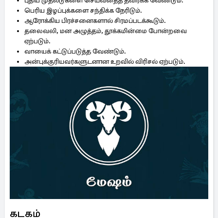
புதிய முதலீடுகளை செய்வதைத் தவிர்க்க வேண்டும்.
பெரிய இழப்புக்களை சந்திக்க நேரிடும்.
ஆரோக்கிய பிரச்சனைகளால் சிரமப்படக்கூடும்.
தலைவலி, மன அழுத்தம், தூக்கமின்மை போன்றவை
ஏற்படும்.
வாயைக் கட்டுப்படுத்த வேண்டும்.
அன்புக்குரியவர்களுடனான உறவில் விரிசல் ஏற்படும்.
கடகம்