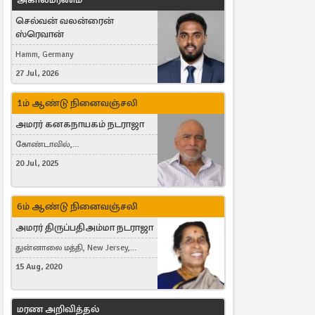
செல்வன் வலன்ரைன்
ஸ்ரெவான்
Hamm, Germany
27 Jul, 2026
1ம் ஆண்டு நினைவஞ்சலி
அமரர் கனகநாயகம் நடராஜா
கோண்டாவில்,
புன்னாலைக்கட்டுவன், சவுதி
20 Jul, 2025
அரேபியா, Saudi Arabia, ஜேர்மனி,
Germany, Brampton, Canada
6ம் ஆண்டு நினைவஞ்சலி
அமரர் திருப்பதிஅம்மா நடராஜா
துன்னாலை மத்தி, New Jersey,
United States, Toronto, Canada
15 Aug, 2020
மரண அறிவித்தல்