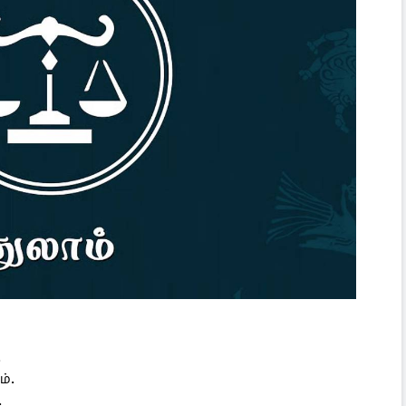
.
்.
.