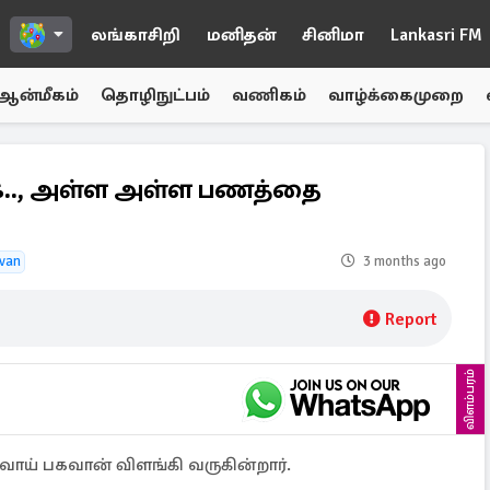
லங்காசிறி
மனிதன்
சினிமா
Lankasri FM
ஆன்மீகம்
தொழிநுட்பம்
வணிகம்
வாழ்க்கைமுறை
கை.., அள்ள அள்ள பணத்தை
van
3 months ago
Report
விளம்பரம்
ாய் பகவான் விளங்கி வருகின்றார்.