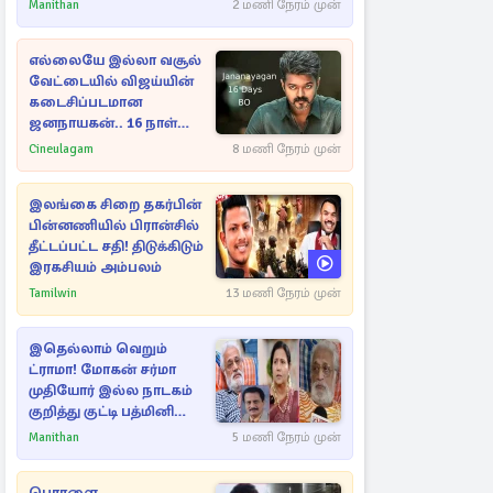
மீண்டும் இணைவாரா?
Manithan
2 மணி நேரம் முன்
எல்லையே இல்லா வசூல்
வேட்டையில் விஜய்யின்
கடைசிப்படமான
ஜனநாயகன்.. 16 நாள்
பாக்ஸ் ஆபிஸ்
Cineulagam
8 மணி நேரம் முன்
இலங்கை சிறை தகர்பின்
பின்னணியில் பிரான்சில்
தீட்டப்பட்ட சதி! திடுக்கிடும்
இரகசியம் அம்பலம்
Tamilwin
13 மணி நேரம் முன்
இதெல்லாம் வெறும்
ட்ராமா! மோகன் சர்மா
முதியோர் இல்ல நாடகம்
குறித்து குட்டி பத்மினி
பரபரப்பு பேட்டி
Manithan
5 மணி நேரம் முன்