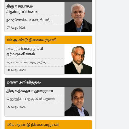
திரு ஈசுரபாதம்
சிதம்பரப்பிள்ளை
நாகர்கோவில், உசன், சிட்னி,
Australia
07 Aug, 2026
6ம் ஆண்டு நினைவஞ்சலி
அமரர் சின்னத்தம்பி
தர்மகுலசிங்கம்
கரணவாய் வடக்கு, சூரிச்,
Switzerland
08 Aug, 2020
மரண அறிவித்தல்
திரு கந்தையா துரைராசா
நெடுந்தீவு மேற்கு, கிளிநொச்சி
05 Aug, 2026
10ம் ஆண்டு நினைவஞ்சலி