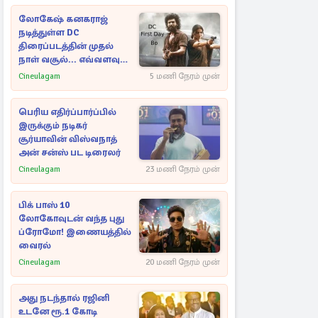
லோகேஷ் கனகராஜ்
நடித்துள்ள DC
திரைப்படத்தின் முதல்
நாள் வசூல்... எவ்வளவு
தெரியுமா?
Cineulagam
5 மணி நேரம் முன்
பெரிய எதிர்ப்பார்ப்பில்
இருக்கும் நடிகர்
சூர்யாவின் விஸ்வநாத்
அன் சன்ஸ் பட டிரைலர்
Cineulagam
23 மணி நேரம் முன்
பிக் பாஸ் 10
லோகோவுடன் வந்த புது
ப்ரோமோ! இணையத்தில்
வைரல்
Cineulagam
20 மணி நேரம் முன்
அது நடந்தால் ரஜினி
உடனே ரூ.1 கோடி