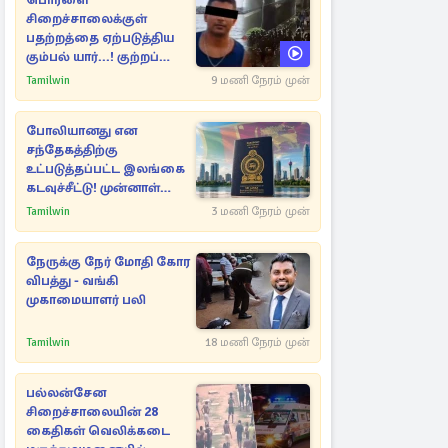
பொரளை
சிறைச்சாலைக்குள்
பதற்றத்தை ஏற்படுத்திய
கும்பல் யார்...! குற்றப்
பின்னணி தொடர்பில்
Tamilwin
9 மணி நேரம் முன்
அதிர்ச்சித் தகவல்கள்
போலியானது என
சந்தேகத்திற்கு
உட்படுத்தப்பட்ட இலங்கை
கடவுச்சீட்டு! முன்னாள்
எம்.பிக்கு
Tamilwin
3 மணி நேரம் முன்
பிரித்தானியாவில் ஏற்பட்ட
சிக்கல்
நேருக்கு நேர் மோதி கோர
விபத்து - வங்கி
முகாமையாளர் பலி
Tamilwin
18 மணி நேரம் முன்
பல்லன்சேன
சிறைச்சாலையின் 28
கைதிகள் வெலிக்கடை