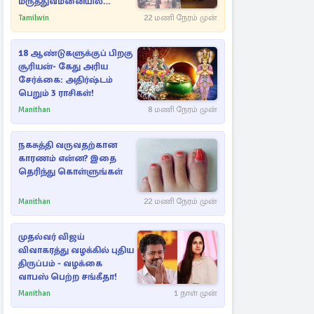
மருத்துவமனையில்
அனுமதி
Tamilwin
22 மணி நேரம் முன்
18 ஆண்டுகளுக்குப் பிறகு
சூரியன்- கேது அரிய
சேர்க்கை: அதிர்ஷ்டம்
பெறும் 3 ராசிகள்!
Manithan
8 மணி நேரம் முன்
நகசுத்தி வருவதற்கான
காரணம் என்ன? இதை
தெரிந்து கொள்ளுங்கள்
Manithan
22 மணி நேரம் முன்
முதல்வர் விஜய்
விவாகரத்து வழக்கில் புதிய
திருப்பம் - வழக்கை
வாபஸ் பெற்ற சங்கீதா!
Manithan
1 நாள் முன்