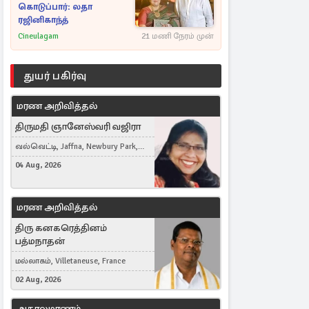
கொடுப்பார்: லதா
ரஜினிகாந்த்
Cineulagam
21 மணி நேரம் முன்
துயர் பகிர்வு
மரண அறிவித்தல்
திருமதி ஞானேஸ்வரி வஜிரா
வல்வெட்டி, Jaffna, Newbury Park,
United Kingdom
04 Aug, 2026
மரண அறிவித்தல்
திரு கனகரெத்தினம்
பத்மநாதன்
மல்லாகம், Villetaneuse, France
02 Aug, 2026
அகாலமரணம்