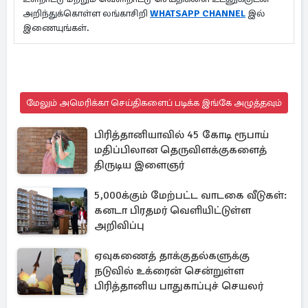
அறிந்துக்கொள்ள லங்காசிறி
WHATSAPP CHANNEL
இல்
இணையுங்கள்.
மேலும் அமெரிக்கா செய்திகளைப் படிக்க இங்கே அழுத்தவும்
பிரித்தானியாவில் 45 கோடி ரூபாய்
மதிப்பிலான தெருவிளக்குகளைத்
திருடிய இளைஞர்
5,000க்கும் மேற்பட்ட வாடகை வீடுகள்:
கனடா பிரதமர் வெளியிட்டுள்ள
அறிவிப்பு
ஏவுகணைத் தாக்குதல்களுக்கு
நடுவில் உக்ரைன் சென்றுள்ள
பிரித்தானிய பாதுகாப்புச் செயலர்