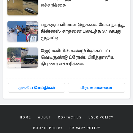
எச்சரிக்கை
பறக்கும் விமான இறக்கை மேல் நடந்து
கின்னஸ் சாதனை படைத்த 97 வயது
மூதாட்டி
ஜேர்மனியில் கண்டுபிடிக்கப்பட்ட
வெடிகுண்டு ட்ரோன்: பிரித்தானிய
நிபுணர் எச்சரிக்கை
முக்கிய செய்திகள்
பிரபலமானவை
HOME
ABOUT
CONTACT US
USER POLICY
COOKIE POLICY
PRIVACY POLICY