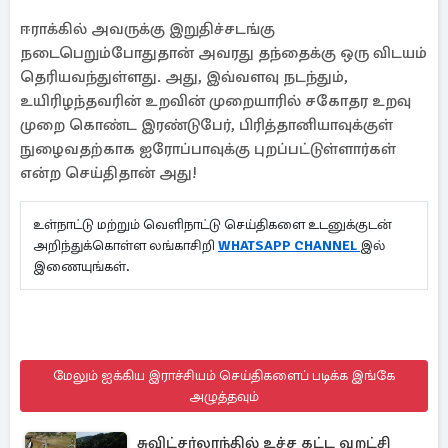
ஈராக்கில் அவருக்கு இறுதிச்சடங்கு
நடைபெறும்போதுதான் அவரது தந்தைக்கு ஒரு விடயம்
தெரியவந்துள்ளது. அது, இவ்வளவு நடந்தும்,
உயிரிழந்தவரின் உறவின் முறையாரில் சகோதர உறவு
முறை கொண்ட இரண்டுபேர், பிரித்தானியாவுக்குள்
நுழைவதற்காக ஐரோப்பாவுக்கு புறப்பட்டுள்ளார்கள்
என்ற செய்திதான் அது!
உள்நாட்டு மற்றும் வெளிநாட்டு செய்திகளை உடனுக்குடன்
அறிந்துக்கொள்ள லங்காசிறி
WHATSAPP CHANNEL
இல்
இணையுங்கள்.
மேலும் ஐக்கிய இராச்சியம் செய்திகளைப் படிக்க இங்கே
அழுத்தவும்
சுவிட்சர்லாந்தில் உச்ச கட்ட வறட்சி