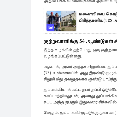
அதன் பக்க விளைவுகளை அவள் வாழ்ந
மனைவியை கொடூரம
பிரித்தானியர்! 2
குற்றவாளிக்கு 34 ஆண்டுகள
இந்த வழக்கில் தற்போது ஒரு குற்ற
வழங்கப்பட்டுள்ளது.
ஆனால், அவர் அந்தச் சிறுமியை துப்பா
(33). உண்மையில் அது இரண்டு குழுக
சிறுமி மீது தவறுதலாக குண்டு பாய்ந்து
துப்பாக்கியால் சுட்ட நபர் தப்பி ஓடு
காப்பாற்றியதுடன், அவரது துப்பாக்கியை
சுட்ட அந்த நபரும் இதுவரை சிக்கவில்
மேலும், துப்பாக்கிச்சூட்டுக்கு முன் கா