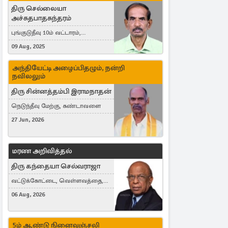
திரு செல்லையா
அச்சுதபாதசுந்தரம்
புங்குடுதீவு 10ம் வட்டாரம்,
கொள்ளுப்பிட்டி
09 Aug, 2025
அந்தியேட்டி அழைப்பிதழும், நன்றி
நவிலலும்
திரு சின்னத்தம்பி இராமநாதன்
நெடுந்தீவு மேற்கு, கண்டாவளை
27 Jun, 2026
மரண அறிவித்தல்
திரு கந்தையா செல்வராஜா
வட்டுக்கோட்டை, வெள்ளவத்தை,
Toronto, Canada
06 Aug, 2026
5ம் ஆண்டு நினைவஞ்சலி