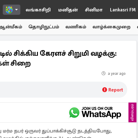
லங்காசிறி
மனிதன்
சினிமா
Lankasri FM
ஆன்மீகம்
தொழிநுட்பம்
வணிகம்
வாழ்க்கைமுறை
டில் சிக்கிய கேரளச் சிறுமி வழக்கு:
கள் சிறை
a year ago
Report
விளம்பரம்
்ம நபர் ஒருவர் துப்பாக்கிச்சூடு நடத்தியபோது,