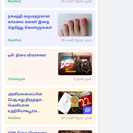
Manithan
20 மணி நேரம் முன்
நகசுத்தி வருவதற்கான
காரணம் என்ன? இதை
தெரிந்து கொள்ளுங்கள்
Manithan
18 மணி நேரம் முன்
டிசி: திரை விமர்சனம்
Cineulagam
1 நாள் முன்
அரசியலமைப்பின்
22ஆவது திருத்தம்..
வெளியான
உத்தியோகபூர்வ
அறிவிப்பு!
Tamilwin
20 மணி நேரம் முன்