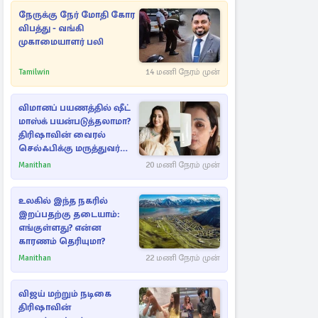
நேருக்கு நேர் மோதி கோர
விபத்து - வங்கி
முகாமையாளர் பலி
Tamilwin
14 மணி நேரம் முன்
விமானப் பயணத்தில் ஷீட்
மாஸ்க் பயன்படுத்தலாமா?
திரிஷாவின் வைரல்
செல்ஃபிக்கு மருத்துவர்
விளக்கம்
Manithan
20 மணி நேரம் முன்
உலகில் இந்த நகரில்
இறப்பதற்கு தடையாம்:
எங்குள்ளது? என்ன
காரணம் தெரியுமா?
Manithan
22 மணி நேரம் முன்
விஜய் மற்றும் நடிகை
திரிஷாவின்