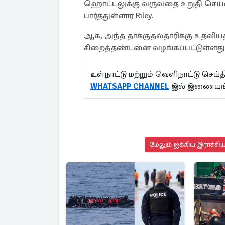
ஹொட்டலுக்கு வருவதை உறுதி செய்வதற
பார்த்துள்ளார் Riley.
ஆக, அந்த தாக்குதல்தாரிக்கு உதவியத
சிறைத்தண்டனை வழங்கப்பட்டுள்ளது என
உள்நாட்டு மற்றும் வெளிநாட்டு செ
WHATSAPP CHANNEL
இல் இணையுங
மேலும் ஐக்கிய இராச்சி