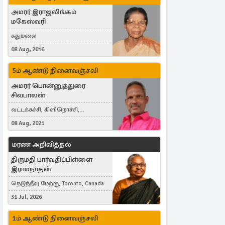
அமரர் இராஜலிங்கம்
மகேஸ்வரி
சுதுமலை
08 Aug, 2016
5ம் ஆண்டு நினைவஞ்சலி
அமரர் பொன்னுத்துரை
சிவபாலன்
வட்டக்கச்சி, கிளிநொச்சி,
வட்டக்கச்சி இராமநாதபுரம்
08 Aug, 2021
மரண அறிவித்தல்
திருமதி பார்வதிப்பிள்ளை
இராமநாதன்
நெடுந்தீவு மேற்கு, Toronto, Canada
31 Jul, 2026
1ம் ஆண்டு நினைவஞ்சலி