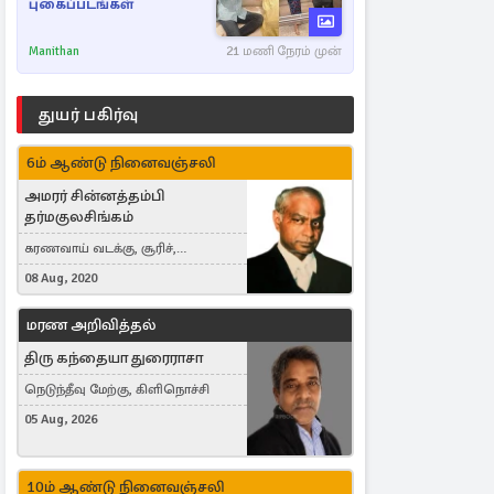
புகைப்படங்கள்
Manithan
21 மணி நேரம் முன்
துயர் பகிர்வு
6ம் ஆண்டு நினைவஞ்சலி
அமரர் சின்னத்தம்பி
தர்மகுலசிங்கம்
கரணவாய் வடக்கு, சூரிச்,
Switzerland
08 Aug, 2020
மரண அறிவித்தல்
திரு கந்தையா துரைராசா
நெடுந்தீவு மேற்கு, கிளிநொச்சி
05 Aug, 2026
10ம் ஆண்டு நினைவஞ்சலி