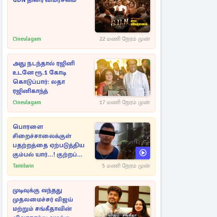
GDN திரை விமர்சனம்
Cineulagam
22 மணி நேரம் முன்
அது நடந்தால் ரஜினி
உடனே ரூ.1 கோடி
கொடுப்பார்: லதா
ரஜினிகாந்த்
Cineulagam
17 மணி நேரம் முன்
பொரளை
சிறைச்சாலைக்குள்
பதற்றத்தை ஏற்படுத்திய
கும்பல் யார்...! குற்றப்
பின்னணி தொடர்பில்
Tamilwin
5 மணி நேரம் முன்
அதிர்ச்சித் தகவல்கள்
முடிவுக்கு வந்தது
முதலமைச்சர் விஜய்
மற்றும் சங்கீதாவின்