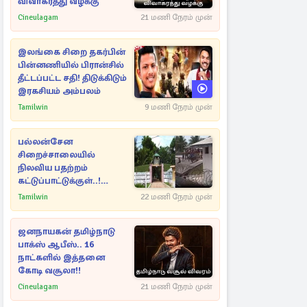
விவாகரத்து வழக்கு
Cineulagam
21 மணி நேரம் முன்
இலங்கை சிறை தகர்பின்
பின்னணியில் பிரான்சில்
தீட்டப்பட்ட சதி! திடுக்கிடும்
இரகசியம் அம்பலம்
Tamilwin
9 மணி நேரம் முன்
பல்லன்சேன
சிறைச்சாலையில்
நிலவிய பதற்றம்
கட்டுப்பாட்டுக்குள்..!
அதிரடியாக களமிறங்கிய
Tamilwin
22 மணி நேரம் முன்
அதிகாரிகள்
ஜனநாயகன் தமிழ்நாடு
பாக்ஸ் ஆபீஸ்.. 16
நாட்களில் இத்தனை
கோடி வசூலா!!
Cineulagam
21 மணி நேரம் முன்