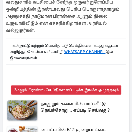
வலதுசாரிக் கட்சியைச் சேர்ந்த ஒருவர் ஐரோப்பிய
ஒன்றியத்தின் இரண்டாவது பெரிய பொருளாதாரமும்
அணுசக்தி நாடுமான பிரான்சை ஆளும் நிலை
உருவாகிவிடும் என எச்சரிக்கிறார்கள் அரசியல்
வல்லுநர்கள்.
உள்நாட்டு மற்றும் வெளிநாட்டு செய்திகளை உடனுக்குடன்
அறிந்துக்கொள்ள லங்காசிறி
WHATSAPP CHANNEL
இல்
இணையுங்கள்.
மேலும் பிரான்ஸ் செய்திகளைப் படிக்க இங்கே அழுத்தவும்
நாவூறும் சுவையில் பாய் வீட்டு
நெய்ச்சோறு.., எப்படி செய்வது?
வைட்டமின் B12 குறைபாட்டை