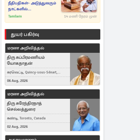
நீதிபதிகள்- அடுத்துவரும்
நாட்களில்
அம்பலமாகவுள்ள ரகசியம்
Tamilwin
14 மணி நேரம் முன்
துயர் பகிர்வு
மரண அறிவித்தல்
திரு சுப்பிரமணியம்
யோகநாதன்
கரவெட்டி, Quincy-sous-Sénart,
France
06 Aug, 2026
மரண அறிவித்தல்
திரு சுரேந்திரநாத்
செல்லத்துரை
கண்டி, Toronto, Canada
02 Aug, 2026
அகாலமரணம்