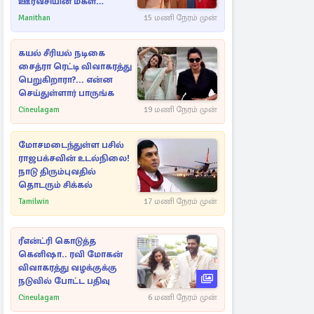
ஊர்வசியின் மகள்
தேஜலட்சுமி!
Manithan
15 மணி நேரம் முன்
கயல் சீரியல் நடிகை
சைத்ரா ரெட்டி விவாகரத்து
பெறுகிறாரா?... என்ன
செய்துள்ளார் பாருங்க
Cineulagam
19 மணி நேரம் முன்
மோசமடைந்துள்ள பசில்
ராஜபக்சவின் உடல்நிலை!
நாடு திரும்புவதில்
தொடரும் சிக்கல்
Tamilwin
17 மணி நேரம் முன்
ரீஎன்ட்ரி கொடுத்த
கெனிஷா.. ரவி மோகன்
விவாகரத்து வழக்குக்கு
நடுவில் போட்ட பதிவு
Cineulagam
6 மணி நேரம் முன்