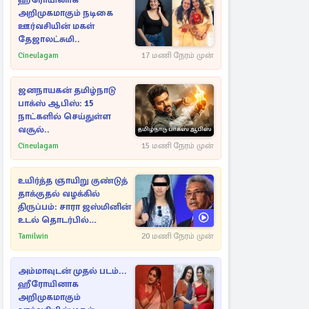
ஹீரோயினாக
அறிமுகமாகும் நடிகை
ஊர்வசியின் மகள்
தேஜாலட்சுமி..
Cineulagam
17 மணி நேரம் முன்
ஜனநாயகன் தமிழ்நாடு
பாக்ஸ் ஆபிஸ்: 15
நாட்களில் செய்துள்ள
வசூல்..
Cineulagam
15 மணி நேரம் முன்
உயிர்த்த ஞாயிறு குண்டுத்
தாக்குதல் வழக்கில்
திருப்பம்: சாரா ஜஸ்மினின்
உடல் தொடர்பில்
நீதிமன்றத்தில் வெளியான
Tamilwin
20 மணி நேரம் முன்
அதிர்ச்சி தகவல்
அம்மாவுடன் முதல் படம்...
ஹீரோயினாக
அறிமுகமாகும்