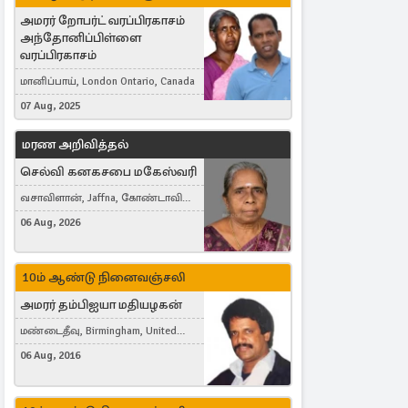
அமரர் றோபர்ட் வரப்பிரகாசம்
அந்தோனிப்பிள்ளை
வரப்பிரகாசம்
மானிப்பாய், London Ontario, Canada
07 Aug, 2025
மரண அறிவித்தல்
செல்வி கனகசபை மகேஸ்வரி
வசாவிளான், Jaffna, கோண்டாவில்
கிழக்கு
06 Aug, 2026
10ம் ஆண்டு நினைவஞ்சலி
அமரர் தம்பிஐயா மதியழகன்
மண்டைதீவு, Birmingham, United
Kingdom
06 Aug, 2016