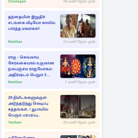
Cineulagam
18 மணி நேரம் முன்
தந்தையின் இறுதிச்
சடங்கை வீடியோ காலில்
பார்த்த மகள்கள்!
Manithan
13 மணி நேரம் முன்
ராகு - செவ்வாய்
சேர்க்கையால் உருவான
நவபஞ்சம ராஜயோகம்:
அதிர்ஷ்டம் பெறும் 3
ராசிகள்!
Manithan
7 மணி நேரம் முன்
20 நிமிடங்களுக்குள்
அடுத்தடுத்து வெடிப்பு
சத்தங்கள்..! துபாயில்
பெரும் பரபரப்பு..
Tamilwin
23 மணி நேரம் முன்