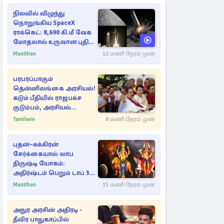
நிலவில் விழுந்து
நொறுங்கிய SpaceX
ராக்கெட்: 8,690 கி.மீ வேக
மோதலால் உருவான புதிய
பள்ளம்!
Manithan
12 மணி நேரம் முன்
பரபரப்பாகும்
தென்னிலங்கை அரசியல்!
கடும் பீதியில் ராஜபக்ச
குடும்பம், அரசியல்
நட்புகள்
Tamilwin
8 மணி நேரம் முன்
புதன்–சுக்கிரன்
சேர்க்கையால் லாப
திருஷ்டி யோகம்:
அதிர்ஷ்டம் பெறும் டாப் 3
ராசிகள்!
Manithan
15 மணி நேரம் முன்
அநுர அரசின் அதிரடி -
தீவிர பாதுகாப்பில்