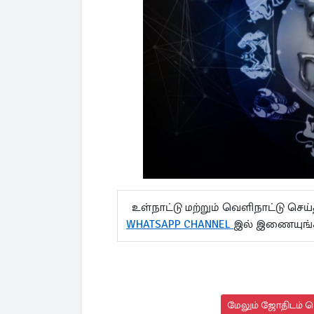
உள்நாட்டு மற்றும் வெளிநாட்டு செ
WHATSAPP CHANNEL
இல் இணையுங்
மேலும் ஜோதிடம் செ