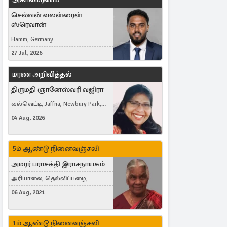
செல்வன் வலன்ரைன்
ஸ்ரெவான்
Hamm, Germany
27 Jul, 2026
மரண அறிவித்தல்
திருமதி ஞானேஸ்வரி வஜிரா
வல்வெட்டி, Jaffna, Newbury Park,
United Kingdom
04 Aug, 2026
5ம் ஆண்டு நினைவஞ்சலி
அமரர் பராசக்தி இராசநாயகம்
அரியாலை, தெல்லிப்பழை,
Montreal, Canada
06 Aug, 2021
1ம் ஆண்டு நினைவஞ்சலி