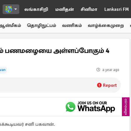
லங்காசிறி
மனிதன்
சினிமா
Lankasri FM
ஆன்மீகம்
தொழிநுட்பம்
வணிகம்
வாழ்க்கைமுறை
டும் பணமழையை அள்ளப்போகும் 4
van
a year ago
Report
விளம்பரம்
க்கூடியவர் சனி பகவான்.