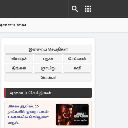
ஏனையவை
இன்றைய செய்திகள்
வியாழன்
புதன்
செவ்வாய்
திங்கள்
ஞாயிறு
சனி
வெள்ளி
ஏனைய செய்திகள்
பாக்ஸ் ஆபிஸ்: 15
நாட்களில் ஜனநாயகன்
உலகளவில் செய்துள்ள
வசூல்..