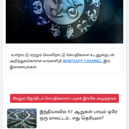
உள்நாட்டு மற்றும் வெளிநாட்டு செய்திகளை உடனுக்குடன்
அறிந்துக்கொள்ள லங்காசிறி
WHATSAPP CHANNEL
இல்
இணையுங்கள்.
மேலும் ஜோதிடம் செய்திகளைப் படிக்க இங்கே அழுத்தவும்
இந்தியாவில் 97 ஆறுகள் பாயும் ஒரே
ஒரு மாவட்டம்.. எது தெரியுமா?