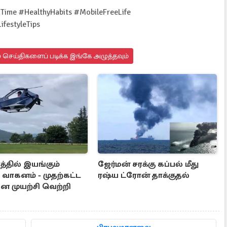
Time #HealthyHabits #MobileFreeLife
ifestyleTips
 செய்திகளைப் படிக்க இங்கே அழுத்தவும்
த்தில் இயங்கும்
ஜேர்மன் சரக்கு கப்பல் மீது
் வாகனம் - முதற்கட்ட
ரஷ்ய ட்ரோன் தாக்குதல்
முயற்சி வெற்றி