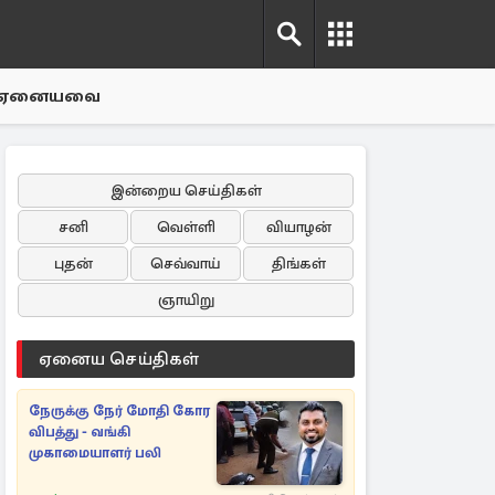
ஏனையவை
இன்றைய செய்திகள்
சனி
வெள்ளி
வியாழன்
புதன்
செவ்வாய்
திங்கள்
ஞாயிறு
ஏனைய செய்திகள்
நேருக்கு நேர் மோதி கோர
விபத்து - வங்கி
முகாமையாளர் பலி