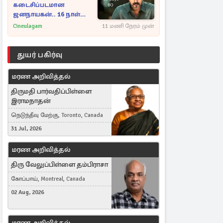
கடைசிப்படமான
ஜனநாயகன்.. 16 நாள்
பாக்ஸ் ஆபிஸ்
Cineulagam
11 மணி நேரம் முன்
துயர் பகிர்வு
மரண அறிவித்தல்
திருமதி பார்வதிப்பிள்ளை
இராமநாதன்
நெடுந்தீவு மேற்கு, Toronto, Canada
31 Jul, 2026
மரண அறிவித்தல்
திரு வேலுப்பிள்ளை தம்பிராசா
கோப்பாய், Montreal, Canada
02 Aug, 2026
மரண அறிவித்தல்