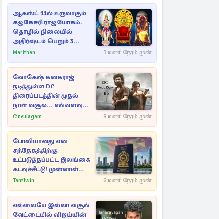
ஆகஸ்ட் 11ல் உருவாகும்
கஜகேசரி ராஜயோகம்:
தொழில் நிலையில்
அதிர்ஷ்டம் பெறும் 3
ராசிகள்!
Manithan
3 மணி நேரம் முன்
லோகேஷ் கனகராஜ்
நடித்துள்ள DC
திரைப்படத்தின் முதல்
நாள் வசூல்... எவ்வளவு
தெரியுமா?
Cineulagam
8 மணி நேரம் முன்
போலியானது என
சந்தேகத்திற்கு
உட்படுத்தப்பட்ட இலங்கை
கடவுச்சீட்டு! முன்னாள்
எம்.பிக்கு
Tamilwin
6 மணி நேரம் முன்
பிரித்தானியாவில் ஏற்பட்ட
சிக்கல்
எல்லையே இல்லா வசூல்
வேட்டையில் விஜய்யின்