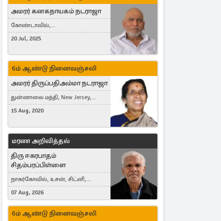
அமரர் கனகநாயகம் நடராஜா
கோண்டாவில்,
புன்னாலைக்கட்டுவன், சவுதி
20 Jul, 2025
அரேபியா, Saudi Arabia, ஜேர்மனி,
Germany, Brampton, Canada
6ம் ஆண்டு நினைவஞ்சலி
அமரர் திருப்பதிஅம்மா நடராஜா
துன்னாலை மத்தி, New Jersey,
United States, Toronto, Canada
15 Aug, 2020
மரண அறிவித்தல்
திரு ஈசுரபாதம்
சிதம்பரப்பிள்ளை
நாகர்கோவில், உசன், சிட்னி,
Australia
07 Aug, 2026
6ம் ஆண்டு நினைவஞ்சலி