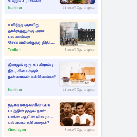
பெறும் 3 ராசிகள்!
Manithan
11 மணி நேரம் முன்
உயிர்த்த ஞாயிறு
தாக்குதலுக்கு அரச
புலனாய்வுச்
சேவையிலிருந்து நிதி..
வெளியான அதிர்ச்சி
Tamilwin
3 மணி நேரம் முன்
தகவல்!
தினமும் ஒரு கப் கிராம்பு
நீர்.., கிடைக்கும்
நன்மைகள் என்னென்ன?
Manithan
11 மணி நேரம் முன்
நடிகர் மாதவனின் GDN
படத்தின் முதல் நாள்
பாக்ஸ் ஆபிஸ் விவரம்...
எவ்வளவு கலெக்ஷன்?
Cineulagam
8 மணி நேரம் முன்