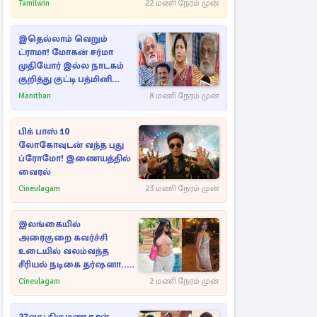
Tamilwin
22 மணி நேரம் முன்
இதெல்லாம் வெறும்
ட்ராமா! மோகன் சர்மா
முதியோர் இல்ல நாடகம்
குறித்து குட்டி பத்மினி
பரபரப்பு பேட்டி
Manithan
8 மணி நேரம் முன்
பிக் பாஸ் 10
லோகோவுடன் வந்த புது
ப்ரோமோ! இணையத்தில்
வைரல்
Cineulagam
23 மணி நேரம் முன்
இலங்கையில்
அரைகுறை கவர்ச்சி
உடையில் வலம்வந்த
சீரியல் நடிகை தர்ஷனா...
அவரே வெளியிட்ட
Cineulagam
2 மணி நேரம் முன்
வீடியோ