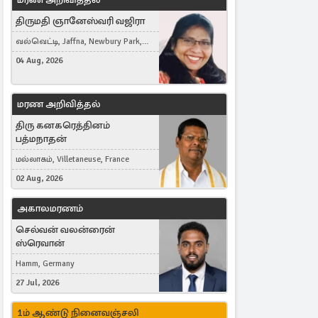
திருமதி ஞானேஸ்வரி வஜிரா
வல்வெட்டி, Jaffna, Newbury Park,
United Kingdom
04 Aug, 2026
மரண அறிவித்தல்
திரு கனகரெத்தினம்
பத்மநாதன்
மல்லாகம், Villetaneuse, France
02 Aug, 2026
அகாலமரணம்
செல்வன் வலன்ரைன்
ஸ்ரெவான்
Hamm, Germany
27 Jul, 2026
1ம் ஆண்டு நினைவஞ்சலி