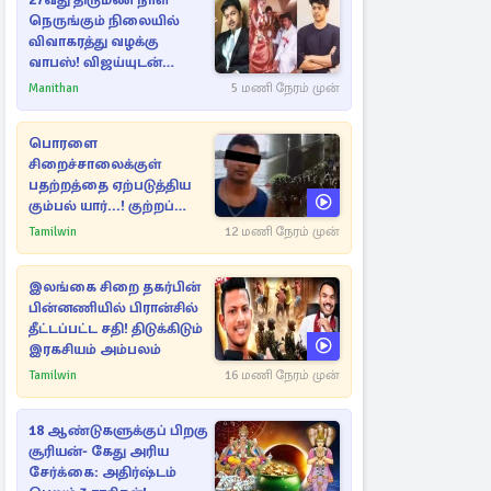
27வது திருமண நாள்
நெருங்கும் நிலையில்
விவாகரத்து வழக்கு
வாபஸ்! விஜய்யுடன்
மீண்டும் இணைவாரா?
Manithan
5 மணி நேரம் முன்
பொரளை
சிறைச்சாலைக்குள்
பதற்றத்தை ஏற்படுத்திய
கும்பல் யார்...! குற்றப்
பின்னணி தொடர்பில்
Tamilwin
12 மணி நேரம் முன்
அதிர்ச்சித் தகவல்கள்
இலங்கை சிறை தகர்பின்
பின்னணியில் பிரான்சில்
தீட்டப்பட்ட சதி! திடுக்கிடும்
இரகசியம் அம்பலம்
Tamilwin
16 மணி நேரம் முன்
18 ஆண்டுகளுக்குப் பிறகு
சூரியன்- கேது அரிய
சேர்க்கை: அதிர்ஷ்டம்