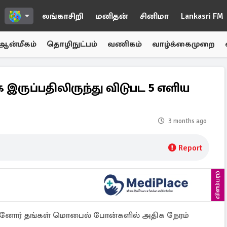
லங்காசிறி
மனிதன்
சினிமா
Lankasri FM
ஆன்மீகம்
தொழிநுட்பம்
வணிகம்
வாழ்க்கைமுறை
ுப்பதிலிருந்து விடுபட 5 எளிய
3 months ago
Report
விளம்பரம்
ானோர் தங்கள் மொபைல் போன்களில் அதிக நேரம்