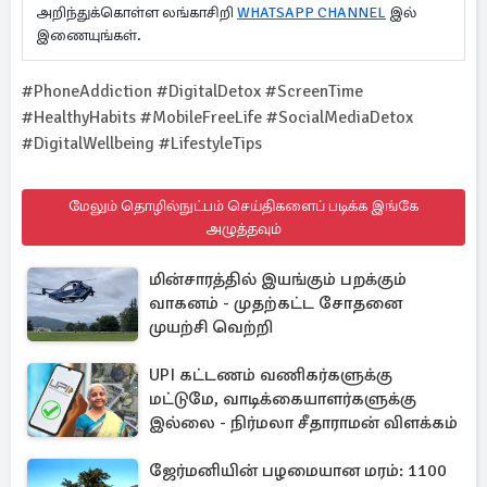
அறிந்துக்கொள்ள லங்காசிறி
WHATSAPP CHANNEL
இல்
இணையுங்கள்.
#PhoneAddiction #DigitalDetox #ScreenTime
#HealthyHabits #MobileFreeLife #SocialMediaDetox
#DigitalWellbeing #LifestyleTips
மேலும் தொழில்நுட்பம் செய்திகளைப் படிக்க இங்கே
அழுத்தவும்
மின்சாரத்தில் இயங்கும் பறக்கும்
வாகனம் - முதற்கட்ட சோதனை
முயற்சி வெற்றி
UPI கட்டணம் வணிகர்களுக்கு
மட்டுமே, வாடிக்கையாளர்களுக்கு
இல்லை - நிர்மலா சீதாராமன் விளக்கம்
ஜேர்மனியின் பழமையான மரம்: 1100