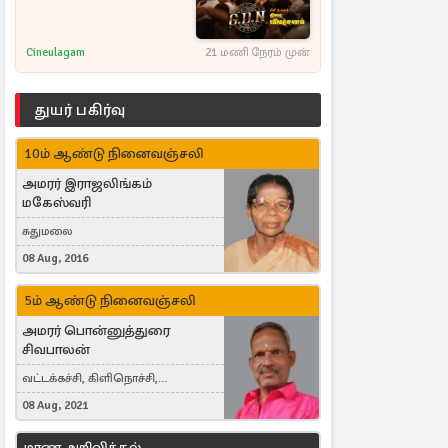
Cineulagam
21 மணி நேரம் முன்
துயர் பகிர்வு
10ம் ஆண்டு நினைவஞ்சலி
அமரர் இராஜலிங்கம்
மகேஸ்வரி
சுதுமலை
08 Aug, 2016
5ம் ஆண்டு நினைவஞ்சலி
அமரர் பொன்னுத்துரை
சிவபாலன்
வட்டக்கச்சி, கிளிநொச்சி,
வட்டக்கச்சி இராமநாதபுரம்
08 Aug, 2021
மரண அறிவித்தல்