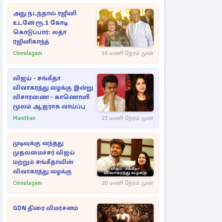
அது நடந்தால் ரஜினி
உடனே ரூ.1 கோடி
கொடுப்பார்: லதா
ரஜினிகாந்த்
Cineulagam
16 மணி நேரம் முன்
விஜய் - சங்கீதா
விவாகரத்து வழக்கு இன்று
விசாரணை - காணொளி
மூலம் ஆஜராக வாய்ப்பு
Manithan
23 மணி நேரம் முன்
முடிவுக்கு வந்தது
முதலமைச்சர் விஜய்
மற்றும் சங்கீதாவின்
விவாகரத்து வழக்கு
Cineulagam
20 மணி நேரம் முன்
GDN திரை விமர்சனம்