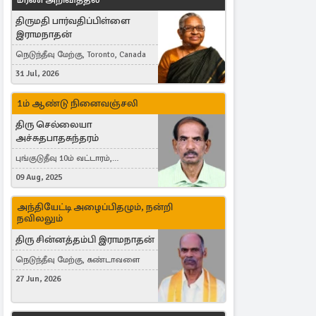
திருமதி பார்வதிப்பிள்ளை
இராமநாதன்
நெடுந்தீவு மேற்கு, Toronto, Canada
31 Jul, 2026
1ம் ஆண்டு நினைவஞ்சலி
திரு செல்லையா
அச்சுதபாதசுந்தரம்
புங்குடுதீவு 10ம் வட்டாரம்,
கொள்ளுப்பிட்டி
09 Aug, 2025
அந்தியேட்டி அழைப்பிதழும், நன்றி
நவிலலும்
திரு சின்னத்தம்பி இராமநாதன்
நெடுந்தீவு மேற்கு, கண்டாவளை
27 Jun, 2026