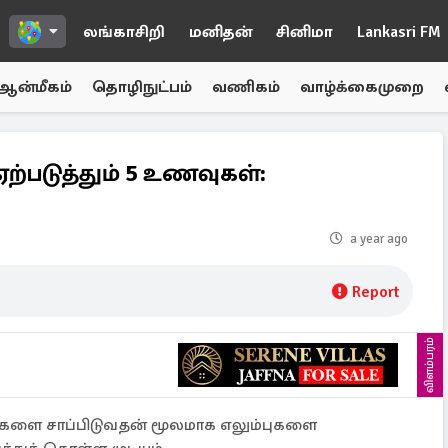
லங்காசிறி
மனிதன்
சினிமா
Lankasri FM
ஆன்மீகம்
தொழிநுட்பம்
வணிகம்
வாழ்க்கைமுறை
ஏற்படுத்தும் 5 உணவுகள்:
a year ago
Report
விளம்பரம்
ுகளை சாப்பிடுவதன் மூலமாக எலும்புகளை