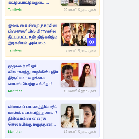
கட்டுப்பாட்டுக்குள்..!
அதிரடியாக களமிறங்கிய
Tamilwin
20 மணி நேரம் முன்
அதிகாரிகள்
இலங்கை சிறை தகர்பின்
பின்னணியில் பிரான்சில்
தீட்டப்பட்ட சதி! திடுக்கிடும்
இரகசியம் அம்பலம்
Tamilwin
8 மணி நேரம் முன்
முதல்வர் விஜய்
விவாகரத்து வழக்கில் புதிய
திருப்பம் - வழக்கை
வாபஸ் பெற்ற சங்கீதா!
Manithan
19 மணி நேரம் முன்
விமானப் பயணத்தில் ஷீட்
மாஸ்க் பயன்படுத்தலாமா?
திரிஷாவின் வைரல்
செல்ஃபிக்கு மருத்துவர்
விளக்கம்
Manithan
19 மணி நேரம் முன்