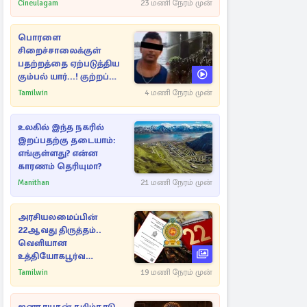
Cineulagam
23 மணி நேரம் முன்
பொரளை
சிறைச்சாலைக்குள்
பதற்றத்தை ஏற்படுத்திய
கும்பல் யார்...! குற்றப்
பின்னணி தொடர்பில்
Tamilwin
4 மணி நேரம் முன்
அதிர்ச்சித் தகவல்கள்
உலகில் இந்த நகரில்
இறப்பதற்கு தடையாம்:
எங்குள்ளது? என்ன
காரணம் தெரியுமா?
Manithan
21 மணி நேரம் முன்
அரசியலமைப்பின்
22ஆவது திருத்தம்..
வெளியான
உத்தியோகபூர்வ
அறிவிப்பு!
Tamilwin
19 மணி நேரம் முன்