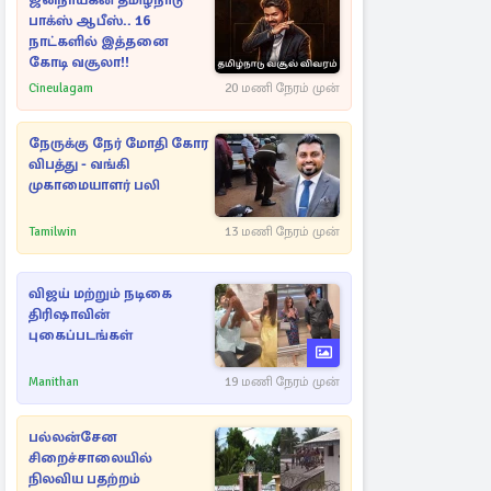
ஜனநாயகன் தமிழ்நாடு
பாக்ஸ் ஆபீஸ்.. 16
நாட்களில் இத்தனை
கோடி வசூலா!!
Cineulagam
20 மணி நேரம் முன்
நேருக்கு நேர் மோதி கோர
விபத்து - வங்கி
முகாமையாளர் பலி
Tamilwin
13 மணி நேரம் முன்
விஜய் மற்றும் நடிகை
திரிஷாவின்
புகைப்படங்கள்
Manithan
19 மணி நேரம் முன்
பல்லன்சேன
சிறைச்சாலையில்
நிலவிய பதற்றம்