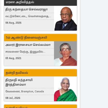
மரண அறிவித்தல்
திரு கந்தையா செல்வராஜா
வட்டுக்கோட்டை, வெள்ளவத்தை,
Toronto, Canada
06 Aug, 2026
5ம் ஆண்டு நினைவஞ்சலி
அமரர் இராசையா செல்லம்மா
சரவணை மேற்கு, இணுவில்
கிழக்கு
03 Aug, 2021
நன்றி நவிலல்
திருமதி கந்தசாமி
இரத்தினம்மா
வேலணை, Brampton, Canada
08 Jul, 2026