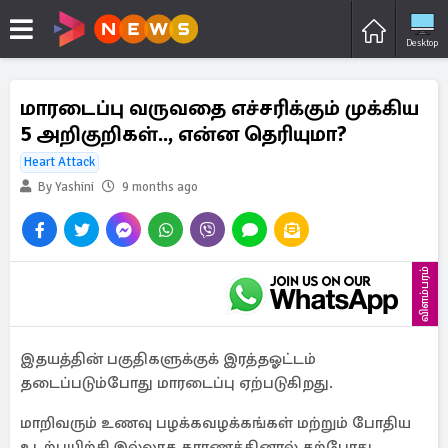
Desktop
மாரடைப்பு வருவதை எச்சரிக்கும் முக்கிய
5 அறிகுறிகள்.., என்ன தெரியுமா?
Heart Attack
By Yashini
9 months ago
விளம்பரம்
இதயத்தின் பகுதிகளுக்குக் இரத்தஓட்டம்
தடைப்படும்போது மாரடைப்பு ஏற்படுகிறது.
மாறிவரும் உணவு பழக்கவழக்கங்கள் மற்றும் போதிய
உடற்பயிற்சி இல்லாத காரணத்தினால் தற்போது