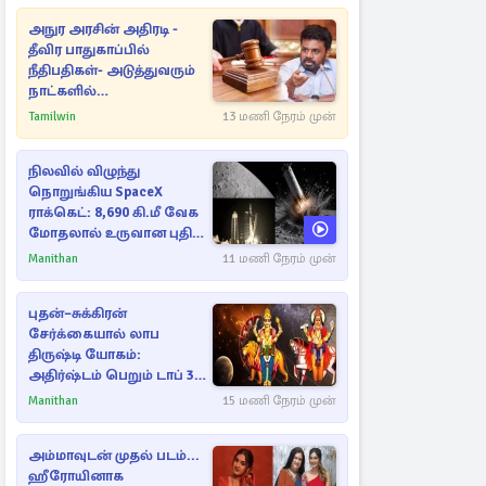
அநுர அரசின் அதிரடி -
தீவிர பாதுகாப்பில்
நீதிபதிகள்- அடுத்துவரும்
நாட்களில்
அம்பலமாகவுள்ள ரகசியம்
Tamilwin
13 மணி நேரம் முன்
நிலவில் விழுந்து
நொறுங்கிய SpaceX
ராக்கெட்: 8,690 கி.மீ வேக
மோதலால் உருவான புதிய
பள்ளம்!
Manithan
11 மணி நேரம் முன்
புதன்–சுக்கிரன்
சேர்க்கையால் லாப
திருஷ்டி யோகம்:
அதிர்ஷ்டம் பெறும் டாப் 3
ராசிகள்!
Manithan
15 மணி நேரம் முன்
அம்மாவுடன் முதல் படம்...
ஹீரோயினாக