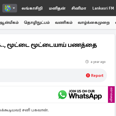
லங்காசிறி
மனிதன்
சினிமா
Lankasri FM
ஆன்மீகம்
தொழிநுட்பம்
வணிகம்
வாழ்க்கைமுறை
ை.., மூட்டை மூட்டையாய் பணத்தை
a year ago
Report
விளம்பரம்
க்கூடியவர் சனி பகவான்.