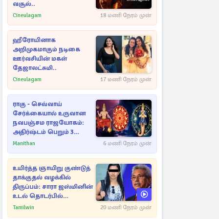
வசூல்..
Cineulagam
18 மணி நேரம் முன்
ஹீரோயினாக
அறிமுகமாகும் நடிகை
ஊர்வசியின் மகள்
தேஜாலட்சுமி..
Cineulagam
17 மணி நேரம் முன்
ராகு - செவ்வாய்
சேர்க்கையால் உருவான
நவபஞ்சம ராஜயோகம்:
அதிர்ஷ்டம் பெறும் 3
ராசிகள்!
Manithan
6 மணி நேரம் முன்
உயிர்த்த ஞாயிறு குண்டுத்
தாக்குதல் வழக்கில்
திருப்பம்: சாரா ஜஸ்மினின்
உடல் தொடர்பில்
நீதிமன்றத்தில் வெளியான
Tamilwin
20 மணி நேரம் முன்
அதிர்ச்சி தகவல்