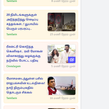
நட்புகள்
Tamilwin
8 மணி நேரம் முன்
20 நிமிடங்களுக்குள்
அடுத்தடுத்து வெடிப்பு
சத்தங்கள்..! துபாயில்
பெரும் பரபரப்பு..
Tamilwin
23 மணி நேரம் முன்
ரீஎன்ட்ரி கொடுத்த
கெனிஷா.. ரவி மோகன்
விவாகரத்து வழக்குக்கு
நடுவில் போட்ட பதிவு
Cineulagam
5 மணி நேரம் முன்
மோசமடைந்துள்ள பசில்
ராஜபக்சவின் உடல்நிலை!
நாடு திரும்புவதில்
தொடரும் சிக்கல்
Tamilwin
16 மணி நேரம் முன்