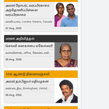
அமரர் றோபர்ட் வரப்பிரகாசம்
அந்தோனிப்பிள்ளை
வரப்பிரகாசம்
மானிப்பாய், London Ontario, Canada
07 Aug, 2025
மரண அறிவித்தல்
செல்வி கனகசபை மகேஸ்வரி
வசாவிளான், Jaffna, கோண்டாவில்
கிழக்கு
06 Aug, 2026
10ம் ஆண்டு நினைவஞ்சலி
அமரர் தம்பிஐயா மதியழகன்
மண்டைதீவு, Birmingham, United
Kingdom
06 Aug, 2016