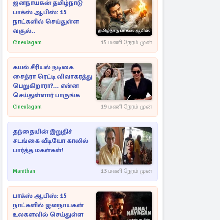
ஜனநாயகன் தமிழ்நாடு
பாக்ஸ் ஆபிஸ்: 15
நாட்களில் செய்துள்ள
வசூல்..
Cineulagam
15 மணி நேரம் முன்
கயல் சீரியல் நடிகை
சைத்ரா ரெட்டி விவாகரத்து
பெறுகிறாரா?... என்ன
செய்துள்ளார் பாருங்க
Cineulagam
19 மணி நேரம் முன்
தந்தையின் இறுதிச்
சடங்கை வீடியோ காலில்
பார்த்த மகள்கள்!
Manithan
13 மணி நேரம் முன்
பாக்ஸ் ஆபிஸ்: 15
நாட்களில் ஜனநாயகன்
உலகளவில் செய்துள்ள