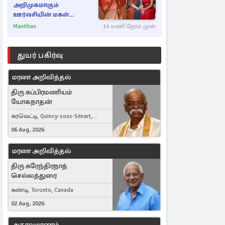
அறிமுகமாகும்
ஊர்வசியின் மகள்
தேஜலட்சுமி!
Manithan
14 மணி நேரம் முன்
துயர் பகிர்வு
மரண அறிவித்தல்
திரு சுப்பிரமணியம்
யோகநாதன்
கரவெட்டி, Quincy-sous-Sénart,
France
06 Aug, 2026
மரண அறிவித்தல்
திரு சுரேந்திரநாத்
செல்லத்துரை
கண்டி, Toronto, Canada
02 Aug, 2026
அகாலமரணம்