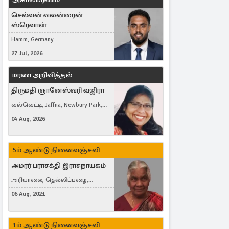
செல்வன் வலன்ரைன்
ஸ்ரெவான்
Hamm, Germany
27 Jul, 2026
மரண அறிவித்தல்
திருமதி ஞானேஸ்வரி வஜிரா
வல்வெட்டி, Jaffna, Newbury Park,
United Kingdom
04 Aug, 2026
5ம் ஆண்டு நினைவஞ்சலி
அமரர் பராசக்தி இராசநாயகம்
அரியாலை, தெல்லிப்பழை,
Montreal, Canada
06 Aug, 2021
1ம் ஆண்டு நினைவஞ்சலி