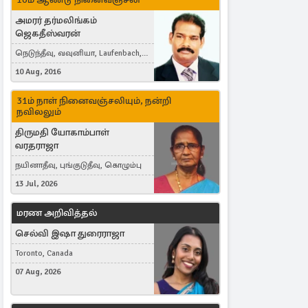
அமரர் தர்மலிங்கம்
ஜெகதீஸ்வரன்
நெடுந்தீவு, வவுனியா, Laufenbach,
Switzerland
10 Aug, 2016
31ம் நாள் நினைவஞ்சலியும், நன்றி
நவிலலும்
திருமதி யோகாம்பாள்
வரதராஜா
நயினாதீவு, புங்குடுதீவு, கொழும்பு
13 Jul, 2026
மரண அறிவித்தல்
செல்வி இஷா துரைராஜா
Toronto, Canada
07 Aug, 2026