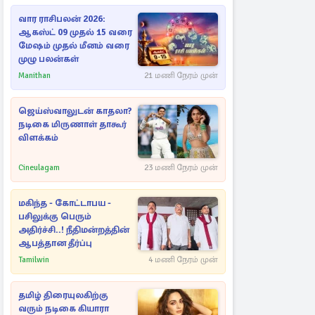
வார ராசிபலன் 2026:
ஆகஸ்ட் 09 முதல் 15 வரை
மேஷம் முதல் மீனம் வரை
முழு பலன்கள்
Manithan
21 மணி நேரம் முன்
ஜெய்ஸ்வாலுடன் காதலா?
நடிகை மிருணாள் தாகூர்
விளக்கம்
Cineulagam
23 மணி நேரம் முன்
மகிந்த - கோட்டாபய -
பசிலுக்கு பெரும்
அதிர்ச்சி..! நீதிமன்றத்தின்
ஆபத்தான தீர்ப்பு
Tamilwin
4 மணி நேரம் முன்
தமிழ் திரையுலகிற்கு
வரும் நடிகை கியாரா