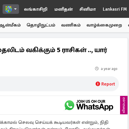
லங்காசிறி
மனிதன்
சினிமா
Lankasri FM
ஆன்மீகம்
தொழிநுட்பம்
வணிகம்
வாழ்க்கைமுறை
ிடம் வகிக்கும் 5 ராசிகள் .., யார்
a year ago
Report
விளம்பரம்
க்காமல் செலவு செய்யக் கூடியவர்கள் என்றும், நிதி