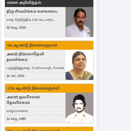
மரண அறிவித்தல்
திரு சிவலிங்கம் கனகசபை
யாழ் நெடுந்தீவு 12ம் வட்டாரம்,
Jaffna, நயினாதீவு, London, United
02 Aug, 2026
Kingdom
4ம் ஆண்டு நினைவஞ்சலி
அமரர் நிர்மலாதேவி
தவலிங்கம்
பருத்தித்துறை, Scarborough, Canada
24 Jul, 2022
43ம் ஆண்டு நினைவஞ்சலி
அமரர் குலசேகரம்
தேவசேகரம்
யாழ்ப்பாணம்
14 Aug, 1983