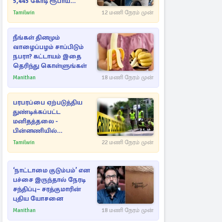
5,445 கோடி ரூபாய்
சாம்ராஜ்யம்
Tamilwin
12 மணி நேரம் முன்
நீங்கள் தினமும்
வாழைப்பழம் சாப்பிடும்
நபரா? கட்டாயம் இதை
தெரிந்து கொள்ளுங்கள்
Manithan
18 மணி நேரம் முன்
பரபரப்பை ஏற்படுத்திய
துண்டிக்கப்பட்ட
மனிதத்தலை -
பின்னணியில்
மறைந்துள்ள மர்மம்
Tamilwin
22 மணி நேரம் முன்
‘நாட்டாமை குடும்பம்’ என
பச்சை இருந்தால் நேரடி
சந்திப்பு– சரத்குமாரின்
புதிய யோசனை
Manithan
18 மணி நேரம் முன்