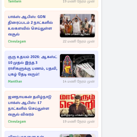
Tamilwin
19 மணி நேரம் முன்
பாக்ஸ் ஆபிஸ்: GDN
திரைப்படம் 2 நாட்களில்
உலகளவில் செய்துள்ள
வசூல்
Cineulagam
22 மணி நேரம் முன்
குரு உதயம் 2026: ஆகஸ்ட்
10 முதல் இந்த 3
ராசிகளுக்கு பணம், பதவி,
புகழ் தேடி வரும்!
Manithan
14 மணி நேரம் முன்
ஜனநாயகன் தமிழ்நாடு
பாக்ஸ் ஆபிஸ்: 17
நாட்களில் செய்துள்ள
வசூல் விவரம்
Cineulagam
19 மணி நேரம் முன்