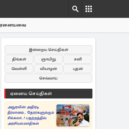
ஏனையவை
இன்றைய செய்திகள்
திங்கள்
ஞாயிறு
சனி
வெள்ளி
வியாழன்
புதன்
செவ்வாய்
ஏனைய செய்திகள்
அநுரவின் அதிரடி
தீர்மானம்.. தேரர்களுக்கும்
சிக்கலா..! பதற்றத்தில்
அரசியல்வாதிகள்