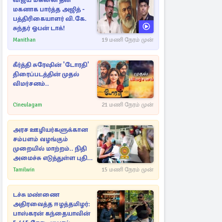
விஜய் மகனை தன்
மகனாக பார்த்த அஜித் -
பத்திரிகையாளர் வி.கே.
சுந்தர் ஓபன் டாக்!
Manithan
19 மணி நேரம் முன்
கீர்த்தி சுரேஷின் 'டோரதி'
திரைப்படத்தின் முதல்
விமர்சனம்..
Cineulagam
21 மணி நேரம் முன்
அரச ஊழியர்களுக்கான
சம்பளம் வழங்கும்
முறையில் மாற்றம்.. நிதி
அமைச்சு எடுத்துள்ள புதிய
நடவடிக்கை
Tamilwin
15 மணி நேரம் முன்
டச்சு மண்ணை
அதிரவைத்த ஈழத்தமிழர்:
பாஸ்கரன் கந்தையாவின்