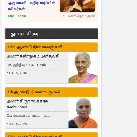
அத்வானி.. எதிர்பார்ப்பில்
ரசிகர்கள்
Cineulagam
19 மணி நேரம் முன்
துயர் பகிர்வு
16ம் ஆண்டு நினைவஞ்சலி
அமரர் சண்முகம் புனிதவதி
புங்குடுதீவு 1ம் வட்டாரம்,
வெள்ளவத்தை
11 Aug, 2010
1ம் ஆண்டு நினைவஞ்சலி
அமரர் திருநாவுக்கரசு
கண்மணி
வேலணை 1ம் வட்டாரம்,
மண்கும்பான் மேற்கு, Liestal,
10 Aug, 2025
Switzerland
10ம் ஆண்டு நினைவஞ்சலி