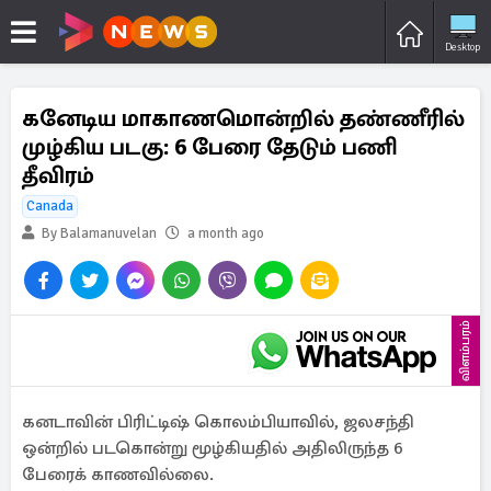
Desktop
கனேடிய மாகாணமொன்றில் தண்ணீரில்
முழ்கிய படகு: 6 பேரை தேடும் பணி
தீவிரம்
Canada
By Balamanuvelan
a month ago
விளம்பரம்
கனடாவின் பிரிட்டிஷ் கொலம்பியாவில், ஜலசந்தி
ஒன்றில் படகொன்று மூழ்கியதில் அதிலிருந்த 6
பேரைக் காணவில்லை.