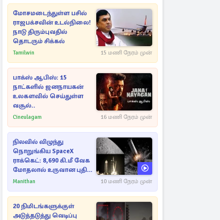
மோசமடைந்துள்ள பசில்
ராஜபக்சவின் உடல்நிலை!
நாடு திரும்புவதில்
தொடரும் சிக்கல்
Tamilwin
15 மணி நேரம் முன்
பாக்ஸ் ஆபிஸ்: 15
நாட்களில் ஜனநாயகன்
உலகளவில் செய்துள்ள
வசூல்..
Cineulagam
16 மணி நேரம் முன்
நிலவில் விழுந்து
நொறுங்கிய SpaceX
ராக்கெட்: 8,690 கி.மீ வேக
மோதலால் உருவான புதிய
பள்ளம்!
Manithan
10 மணி நேரம் முன்
20 நிமிடங்களுக்குள்
அடுத்தடுத்து வெடிப்பு