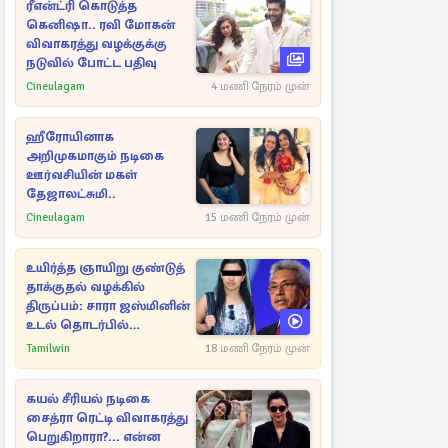
ரீஎன்ட்ரி கொடுத்த
கெனிஷா.. ரவி மோகன்
விவாகரத்து வழக்குக்கு
நடுவில் போட்ட பதிவு
Cineulagam
4 மணி நேரம் முன்
ஹீரோயினாக
அறிமுகமாகும் நடிகை
ஊர்வசியின் மகள்
தேஜாலட்சுமி..
Cineulagam
15 மணி நேரம் முன்
உயிர்த்த ஞாயிறு குண்டுத்
தாக்குதல் வழக்கில்
திருப்பம்: சாரா ஜஸ்மினின்
உடல் தொடர்பில்
நீதிமன்றத்தில் வெளியான
Tamilwin
18 மணி நேரம் முன்
அதிர்ச்சி தகவல்
கயல் சீரியல் நடிகை
சைத்ரா ரெட்டி விவாகரத்து
பெறுகிறாரா?... என்ன