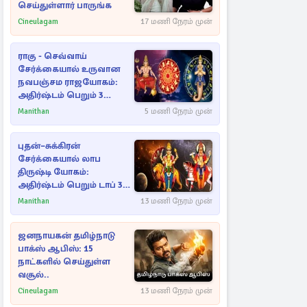
செய்துள்ளார் பாருங்க
Cineulagam
17 மணி நேரம் முன்
ராகு - செவ்வாய்
சேர்க்கையால் உருவான
நவபஞ்சம ராஜயோகம்:
அதிர்ஷ்டம் பெறும் 3
ராசிகள்!
Manithan
5 மணி நேரம் முன்
புதன்–சுக்கிரன்
சேர்க்கையால் லாப
திருஷ்டி யோகம்:
அதிர்ஷ்டம் பெறும் டாப் 3
ராசிகள்!
Manithan
13 மணி நேரம் முன்
ஜனநாயகன் தமிழ்நாடு
பாக்ஸ் ஆபிஸ்: 15
நாட்களில் செய்துள்ள
வசூல்..
Cineulagam
13 மணி நேரம் முன்