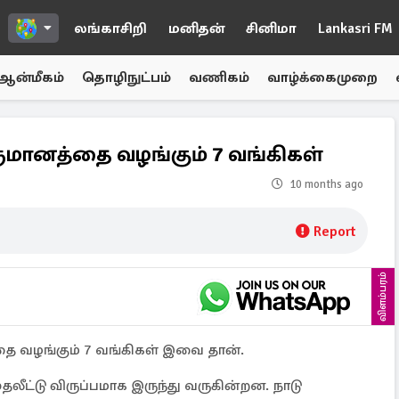
லங்காசிறி
மனிதன்
சினிமா
Lankasri FM
ஆன்மீகம்
தொழிநுட்பம்
வணிகம்
வாழ்க்கைமுறை
ருமானத்தை வழங்கும் 7 வங்கிகள்
10 months ago
Report
விளம்பரம்
தை வழங்கும் 7 வங்கிகள் இவை தான்.
ுதலீட்டு விருப்பமாக இருந்து வருகின்றன. நாடு