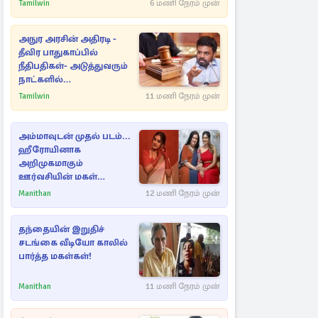
நட்புகள்
Tamilwin
6 மணி நேரம் முன்
அநுர அரசின் அதிரடி -
தீவிர பாதுகாப்பில்
நீதிபதிகள்- அடுத்துவரும்
நாட்களில்
அம்பலமாகவுள்ள ரகசியம்
Tamilwin
11 மணி நேரம் முன்
அம்மாவுடன் முதல் படம்...
ஹீரோயினாக
அறிமுகமாகும்
ஊர்வசியின் மகள்
தேஜலட்சுமி!
Manithan
12 மணி நேரம் முன்
தந்தையின் இறுதிச்
சடங்கை வீடியோ காலில்
பார்த்த மகள்கள்!
Manithan
11 மணி நேரம் முன்