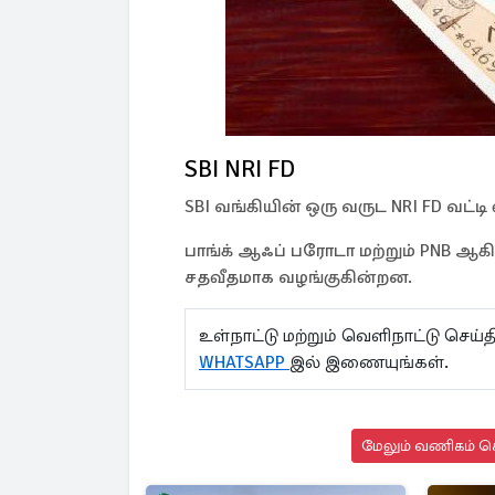
SBI NRI FD
SBI வங்கியின் ஒரு வருட NRI FD வட்டி 
பாங்க் ஆஃப் பரோடா மற்றும் PNB ஆகி
சதவீதமாக வழங்குகின்றன.
உள்நாட்டு மற்றும் வெளிநாட்டு செ
WHATSAPP
இல் இணையுங்கள்.
மேலும் வணிகம் செ