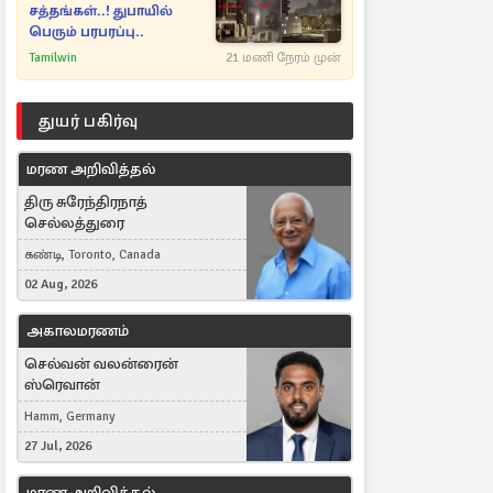
சத்தங்கள்..! துபாயில்
பெரும் பரபரப்பு..
Tamilwin
21 மணி நேரம் முன்
துயர் பகிர்வு
மரண அறிவித்தல்
திரு சுரேந்திரநாத்
செல்லத்துரை
கண்டி, Toronto, Canada
02 Aug, 2026
அகாலமரணம்
செல்வன் வலன்ரைன்
ஸ்ரெவான்
Hamm, Germany
27 Jul, 2026
மரண அறிவித்தல்