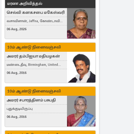
மரண அறிவித்தல்
செல்வி கனகசபை மகேஸ்வரி
வசாவிளான், Jaffna, கோண்டாவில்
கிழக்கு
06 Aug, 2026
10ம் ஆண்டு நினைவஞ்சலி
அமரர் தம்பிஐயா மதியழகன்
மண்டைதீவு, Birmingham, United
Kingdom
06 Aug, 2016
10ம் ஆண்டு நினைவஞ்சலி
அமரர் சபாரத்தினம் பசுபதி
புதுக்குடியிருப்பு
06 Aug, 2016