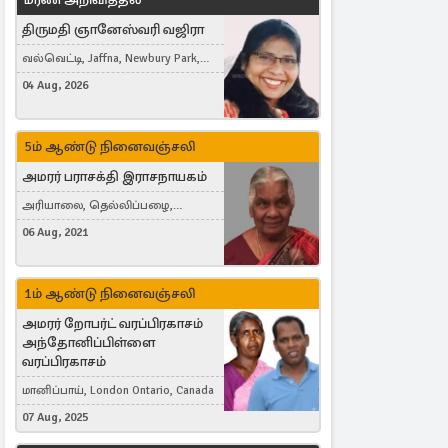
திருமதி ஞானேஸ்வரி வஜிரா
வல்வெட்டி, Jaffna, Newbury Park,
United Kingdom
04 Aug, 2026
5ம் ஆண்டு நினைவஞ்சலி
அமரர் பராசக்தி இராசநாயகம்
அரியாலை, தெல்லிப்பழை,
Montreal, Canada
06 Aug, 2021
1ம் ஆண்டு நினைவஞ்சலி
அமரர் றோபர்ட் வரப்பிரகாசம்
அந்தோனிப்பிள்ளை
வரப்பிரகாசம்
மானிப்பாய், London Ontario, Canada
07 Aug, 2025