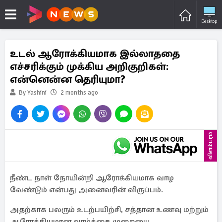
Desktop
உடல் ஆரோக்கியமாக இல்லாததை
எச்சரிக்கும் முக்கிய அறிகுறிகள்:
என்னென்ன தெரியுமா?
By Yashini
2 months ago
விளம்பரம்
நீண்ட நாள் நோயின்றி ஆரோக்கியமாக வாழ
வேண்டும் என்பது அனைவரின் விருப்பம்.
அதற்காக பலரும் உடற்பயிற்சி, சத்தான உணவு மற்றும்
ஆரோக்கியமான வாழ்க்கை முறையை