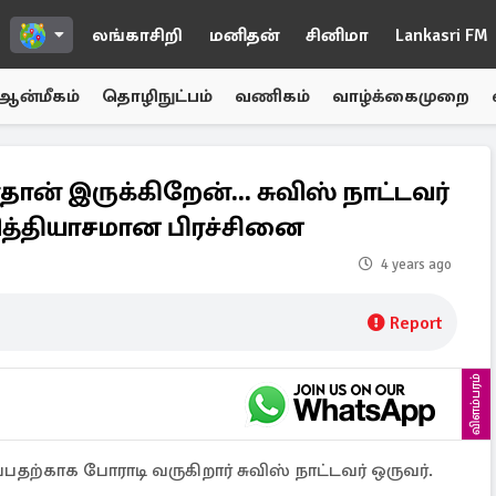
லங்காசிறி
மனிதன்
சினிமா
Lankasri FM
ஆன்மீகம்
தொழிநுட்பம்
வணிகம்
வாழ்க்கைமுறை
ன் இருக்கிறேன்... சுவிஸ் நாட்டவர்
வித்தியாசமான பிரச்சினை
4 years ago
Report
விளம்பரம்
பதற்காக போராடி வருகிறார் சுவிஸ் நாட்டவர் ஒருவர்.