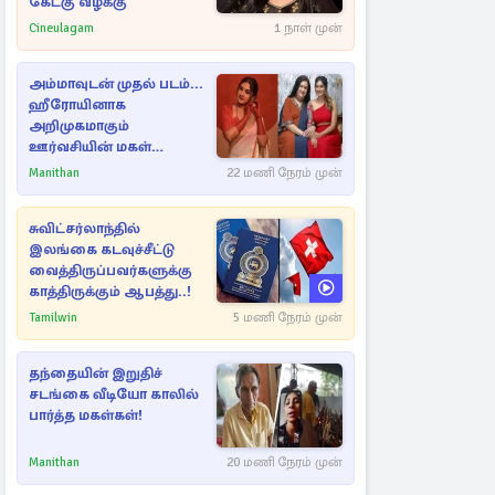
கேட்கு வழக்கு
Cineulagam
1 நாள் முன்
அம்மாவுடன் முதல் படம்...
ஹீரோயினாக
அறிமுகமாகும்
ஊர்வசியின் மகள்
தேஜலட்சுமி!
Manithan
22 மணி நேரம் முன்
சுவிட்சர்லாந்தில்
இலங்கை கடவுச்சீட்டு
வைத்திருப்பவர்களுக்கு
காத்திருக்கும் ஆபத்து..!
Tamilwin
5 மணி நேரம் முன்
தந்தையின் இறுதிச்
சடங்கை வீடியோ காலில்
பார்த்த மகள்கள்!
Manithan
20 மணி நேரம் முன்