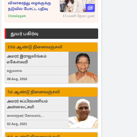
விவாகரத்து வழக்குக்கு
நடுவில் போட்ட பதிவு
Cineulagam
13 மணி நேரம் முன்
துயர் பகிர்வு
10ம் ஆண்டு நினைவஞ்சலி
அமரர் இராஜலிங்கம்
மகேஸ்வரி
சுதுமலை
08 Aug, 2016
5ம் ஆண்டு நினைவஞ்சலி
அமரர் சுப்பிரமணியம்
அன்னலட்சுமி
காரைநகர் கோவளம்,
வெள்ளவத்தை
02 Aug, 2021
6ம் ஆண்டு நினைவஞ்சலி