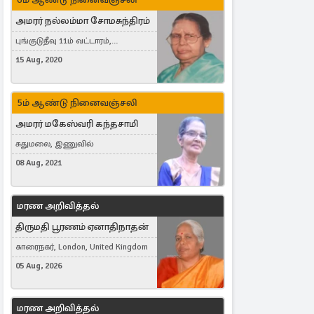
அமரர் நல்லம்மா சோமசுந்திரம்
புங்குடுதீவு 11ம் வட்டாரம்,
கொட்டாஞ்சேனை
15 Aug, 2020
5ம் ஆண்டு நினைவஞ்சலி
அமரர் மகேஸ்வரி கந்தசாமி
சுதுமலை, இணுவில்
08 Aug, 2021
மரண அறிவித்தல்
திருமதி பூரணம் ஏனாதிநாதன்
காரைநகர், London, United Kingdom
05 Aug, 2026
மரண அறிவித்தல்