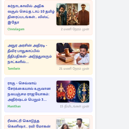
கர்நாடகாவில் அதிக
வசூல் செய்த டாப் 10 தமிழ்
திரைப்படங்கள்.. லிஸ்ட்
இதோ
Cineulagam
2 மணி நேரம் முன்
அநுர அரசின் அதிரடி -
தீவிர பாதுகாப்பில்
நீதிபதிகள்- அடுத்துவரும்
நாட்களில்
அம்பலமாகவுள்ள ரகசியம்
Tamilwin
21 மணி நேரம் முன்
ராகு - செவ்வாய்
சேர்க்கையால் உருவான
நவபஞ்சம ராஜயோகம்:
அதிர்ஷ்டம் பெறும் 3
ராசிகள்!
Manithan
15 நிமிடங்கள் முன்
ரீஎன்ட்ரி கொடுத்த
கெனிஷா.. ரவி மோகன்