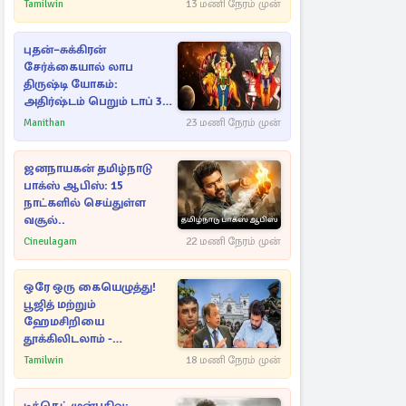
முக்கிய ஆவணங்கள்!
Tamilwin
13 மணி நேரம் முன்
புதன்–சுக்கிரன்
சேர்க்கையால் லாப
திருஷ்டி யோகம்:
அதிர்ஷ்டம் பெறும் டாப் 3
ராசிகள்!
Manithan
23 மணி நேரம் முன்
ஜனநாயகன் தமிழ்நாடு
பாக்ஸ் ஆபிஸ்: 15
நாட்களில் செய்துள்ள
வசூல்..
Cineulagam
22 மணி நேரம் முன்
ஒரே ஒரு கையெழுத்து!
பூஜித் மற்றும்
ஹேமசிறியை
தூக்கிலிடலாம் -
அநுரவுக்குச் சென்ற
Tamilwin
18 மணி நேரம் முன்
அறிவுரை..