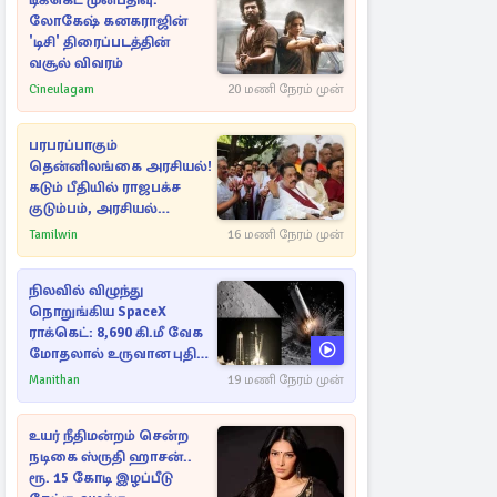
டிக்கெட் முன்பதிவு:
லோகேஷ் கனகராஜின்
'டிசி' திரைப்படத்தின்
வசூல் விவரம்
Cineulagam
20 மணி நேரம் முன்
பரபரப்பாகும்
தென்னிலங்கை அரசியல்!
கடும் பீதியில் ராஜபக்ச
குடும்பம், அரசியல்
நட்புகள்
Tamilwin
16 மணி நேரம் முன்
நிலவில் விழுந்து
நொறுங்கிய SpaceX
ராக்கெட்: 8,690 கி.மீ வேக
மோதலால் உருவான புதிய
பள்ளம்!
Manithan
19 மணி நேரம் முன்
உயர் நீதிமன்றம் சென்ற
நடிகை ஸ்ருதி ஹாசன்..
ரூ. 15 கோடி இழப்பீடு