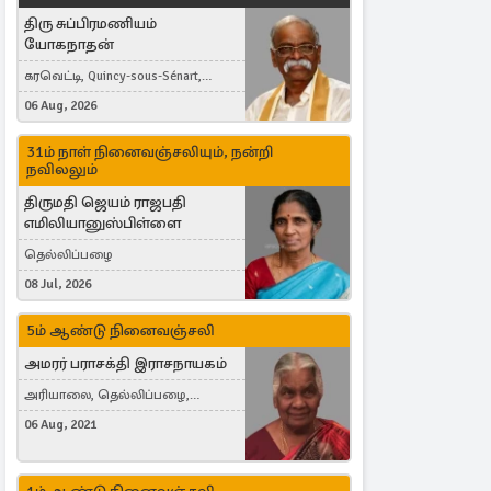
திரு சுப்பிரமணியம்
யோகநாதன்
கரவெட்டி, Quincy-sous-Sénart,
France
06 Aug, 2026
31ம் நாள் நினைவஞ்சலியும், நன்றி
நவிலலும்
திருமதி ஜெயம் ராஜபதி
எமிலியானுஸ்பிள்ளை
தெல்லிப்பழை
08 Jul, 2026
5ம் ஆண்டு நினைவஞ்சலி
அமரர் பராசக்தி இராசநாயகம்
அரியாலை, தெல்லிப்பழை,
Montreal, Canada
06 Aug, 2021