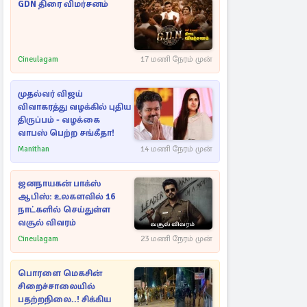
GDN திரை விமர்சனம்
Cineulagam
17 மணி நேரம் முன்
முதல்வர் விஜய்
விவாகரத்து வழக்கில் புதிய
திருப்பம் - வழக்கை
வாபஸ் பெற்ற சங்கீதா!
Manithan
14 மணி நேரம் முன்
ஜனநாயகன் பாக்ஸ்
ஆபிஸ்: உலகளவில் 16
நாட்களில் செய்துள்ள
வசூல் விவரம்
Cineulagam
23 மணி நேரம் முன்
பொரளை மெகசின்
சிறைச்சாலையில்
பதற்றநிலை..! சிக்கிய