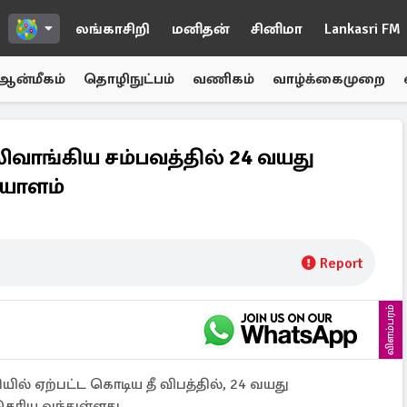
லங்காசிறி
மனிதன்
சினிமா
Lankasri FM
ஆன்மீகம்
தொழிநுட்பம்
வணிகம்
வாழ்க்கைமுறை
ிவாங்கிய சம்பவத்தில் 24 வயது
யாளம்
Report
விளம்பரம்
ியில் ஏற்பட்ட கொடிய தீ விபத்தில், 24 வயது
ெரிய வந்துள்ளது.