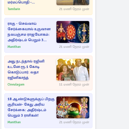
மர்மப்பொதி -
பின்னணியில் வெளியான
Tamilwin
21 மணி நேரம் முன்
காரணம்
ராகு - செவ்வாய்
சேர்க்கையால் உருவான
நவபஞ்சம ராஜயோகம்:
அதிர்ஷ்டம் பெறும் 3
ராசிகள்!
Manithan
21 மணி நேரம் முன்
அது நடந்தால் ரஜினி
உடனே ரூ.1 கோடி
கொடுப்பார்: லதா
ரஜினிகாந்த்
Cineulagam
11 மணி நேரம் முன்
18 ஆண்டுகளுக்குப் பிறகு
சூரியன்- கேது அரிய
சேர்க்கை: அதிர்ஷ்டம்
பெறும் 3 ராசிகள்!
Manithan
21 மணி நேரம் முன்