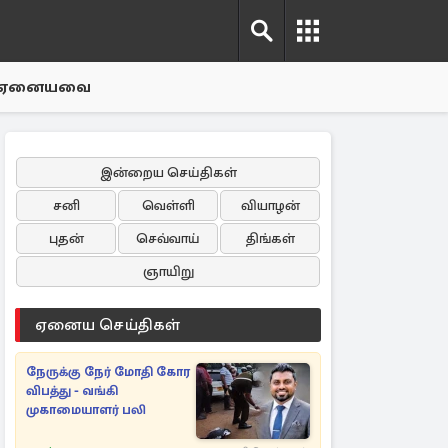
ஏனையவை
இன்றைய செய்திகள்
சனி
வெள்ளி
வியாழன்
புதன்
செவ்வாய்
திங்கள்
ஞாயிறு
ஏனைய செய்திகள்
நேருக்கு நேர் மோதி கோர
விபத்து - வங்கி
முகாமையாளர் பலி