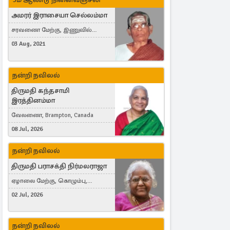
அமரர் இராசையா செல்லம்மா
சரவணை மேற்கு, இணுவில்
கிழக்கு
03 Aug, 2021
நன்றி நவிலல்
திருமதி கந்தசாமி
இரத்தினம்மா
வேலணை, Brampton, Canada
08 Jul, 2026
நன்றி நவிலல்
திருமதி பராசக்தி நிர்மலராஜா
ஏழாலை மேற்கு, கொழும்பு,
தங்காலை, London, United Kingdom
02 Jul, 2026
நன்றி நவிலல்