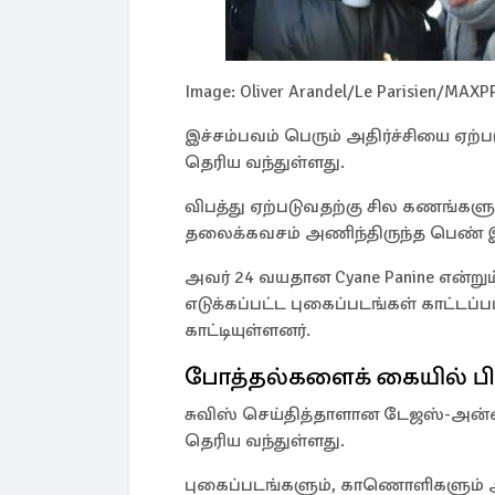
Image: Oliver Arandel/Le Parisien/MAXPP
இச்சம்பவம் பெரும் அதிர்ச்சியை ஏற்
தெரிய வந்துள்ளது.
விபத்து ஏற்படுவதற்கு சில கணங்களுக
தலைக்கவசம் அணிந்திருந்த பெண் இ
அவர் 24 வயதான Cyane Panine என்
எடுக்கப்பட்ட புகைப்படங்கள் காட்
காட்டியுள்ளனர்.
போத்தல்களைக் கையில் பிட
சுவிஸ் செய்தித்தாளான டேஜஸ்-அன்ஸ
தெரிய வந்துள்ளது.
புகைப்படங்களும், காணொளிகளும் அந்