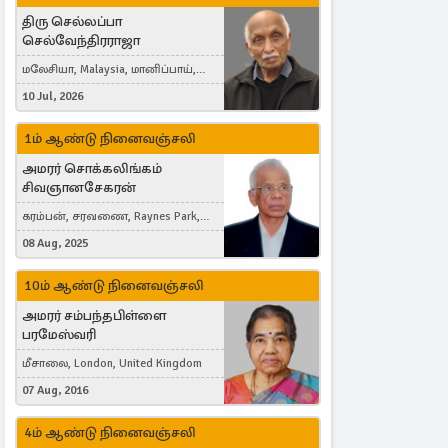
திரு செல்லப்பா
செல்வேந்திரராஜா
மலேசியா, Malaysia, மானிப்பாய்,
Duisburg, Germany, London, United
10 Jul, 2026
Kingdom
1ம் ஆண்டு நினைவஞ்சலி
அமரர் சொக்கலிங்கம்
சிவஞானசேகரன்
கரம்பன், சரவணை, Raynes Park,
London, United Kingdom
08 Aug, 2025
10ம் ஆண்டு நினைவஞ்சலி
அமரர் சம்பந்தபிள்ளை
பரமேஸ்வரி
மீசாலை, London, United Kingdom
07 Aug, 2016
4ம் ஆண்டு நினைவஞ்சலி