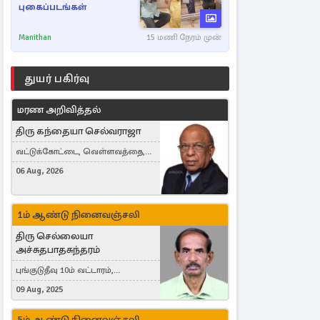
புகைப்படங்கள்
Manithan
15 மணி நேரம் முன்
துயர் பகிர்வு
மரண அறிவித்தல்
திரு கந்தையா செல்வராஜா
வட்டுக்கோட்டை, வெள்ளவத்தை,
Toronto, Canada
06 Aug, 2026
1ம் ஆண்டு நினைவஞ்சலி
திரு செல்லையா
அச்சுதபாதசுந்தரம்
புங்குடுதீவு 10ம் வட்டாரம்,
கொள்ளுப்பிட்டி
09 Aug, 2025
5ம் ஆண்டு நினைவஞ்சலி