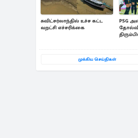
சுவிட்சர்லாந்தில் உச்ச கட்ட
PSG அணி
வறட்சி எச்சரிக்கை
தோல்வி:
திரும்ப
பிறகே..
காரணம
முக்கிய செய்திகள்