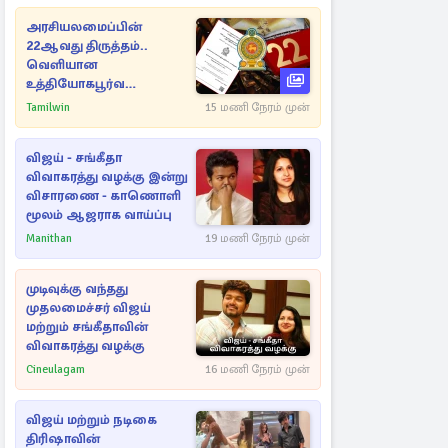
அரசியலமைப்பின்
22ஆவது திருத்தம்..
வெளியான
உத்தியோகபூர்வ
அறிவிப்பு!
Tamilwin
15 மணி நேரம் முன்
விஜய் - சங்கீதா
விவாகரத்து வழக்கு இன்று
விசாரணை - காணொளி
மூலம் ஆஜராக வாய்ப்பு
Manithan
19 மணி நேரம் முன்
முடிவுக்கு வந்தது
முதலமைச்சர் விஜய்
மற்றும் சங்கீதாவின்
விவாகரத்து வழக்கு
Cineulagam
16 மணி நேரம் முன்
விஜய் மற்றும் நடிகை
திரிஷாவின்