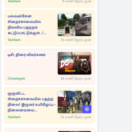
Tamilwin
9 மணி நேரம் முன்
பல்லன்சேன
சிறைச்சாலையில்
நிலவிய பதற்றம்
கட்டுப்பாட்டுக்குள்..!
அதிரடியாக களமிறங்கிய
Tamilwin
16 மணி நேரம் முன்
அதிகாரிகள்
டிசி: திரை விமர்சனம்
Cineulagam
18 மணி நேரம் முன்
குருவிட்ட
சிறைச்சாலையில் பதற்ற
நிலை! இருவர் உயிரிழப்பு -
நிலைமையை
கட்டுப்படுத்த பொலிஸார்
Tamilwin
22 மணி நேரம் முன்
கண்ணீர்புகை பிரயோகம்