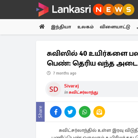
இந்தியா
உலகம்
விளையாட்டு
சுவிஸில் 40 உயிர்களை பல
பெண்: தெரிய வந்த அடை
7 months ago
Sivaraj
in
சுவிட்சர்லாந்து
Share
சுவிட்சர்லாந்தில் உள்ள இரவு விடுத
பணிப்பெண் ஒருவரும் உயிரிழந்தது த