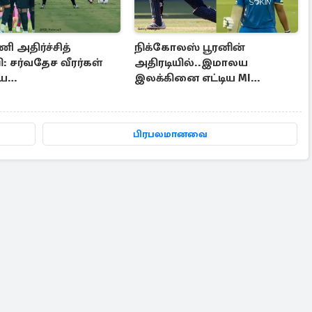
 அதிர்ச்சித்
நிக்கோலஸ் பூரனின்
 சர்வதேச வீரர்கள்
அதிரடியில்..இமாலய
ிய
இலக்கினை எட்டிய MI
பயிற்சியாளரின்
லண்டன்
்
பிரபலமானவை